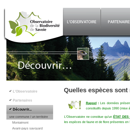
Aller au contenu principal
©
Navigation principale
Quelles espèces sont
L'Observatoire
Partenaires
Rappel
:
Les données présenté
constitutifs depuis 1990 (mise 
Découvrir...
une commune / un territoire
L'Observatoire ne constitue qu'un
ÉTAT DES
les espèces de faune et de flore présentes en 
Montaimont
Avant-pays savoyard