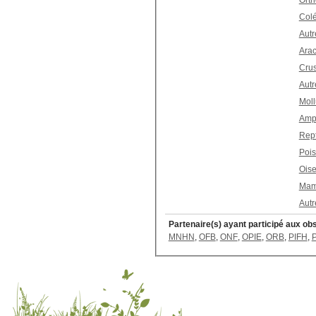
Orth
Col
Autr
Arac
Cru
Autr
Mol
Amp
Rept
Poi
Ois
Mam
Autr
Partenaire(s) ayant participé aux ob
MNHN
,
OFB
,
ONF
,
OPIE
,
ORB
,
PIFH
,