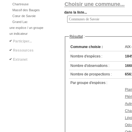
Choisir une commune...
Chartreuse
Massif des Bauges
dans la liste...
Cœur de Savoie
Grand Lac
une espèce / un groupe
un indicateur
Résultat
:
Participer...
Commune choisie :
AIX
Ressources
Nombre d'espèces :
184
Extranet
Nombre d'observations :
166
Nombre de prospections :
656
Par groupe d'espèces :
Plan
Ptér
Autr
Cha
Lépi
Odon