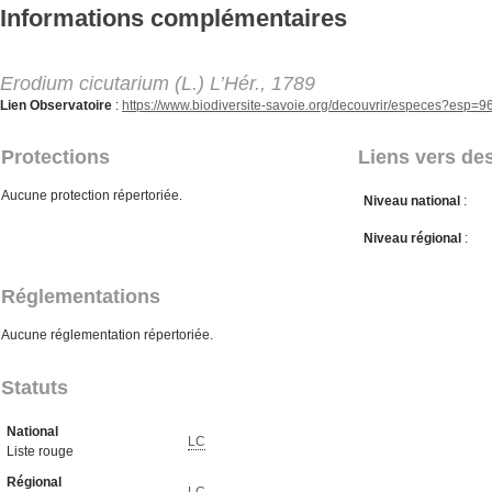
Aller au contenu principal
Informations complémentaires
Erodium cicutarium (L.) L’Hér., 1789
Lien Observatoire
:
https://www.biodiversite-savoie.org/decouvrir/especes?esp=
Protections
Liens vers des
Aucune protection répertoriée.
Niveau national
:
Niveau régional
:
Réglementations
Aucune réglementation répertoriée.
Statuts
National
LC
Liste rouge
Régional