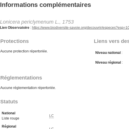
Aller au contenu principal
Informations complémentaires
Lonicera periclymenum L., 1753
Lien Observatoire
:
https://www.biodiversite-savoie.org/decouvrir/especes?esp=
Protections
Liens vers des
Aucune protection répertoriée.
Niveau national
:
Niveau régional
:
Réglementations
Aucune réglementation répertoriée.
Statuts
National
LC
Liste rouge
Régional