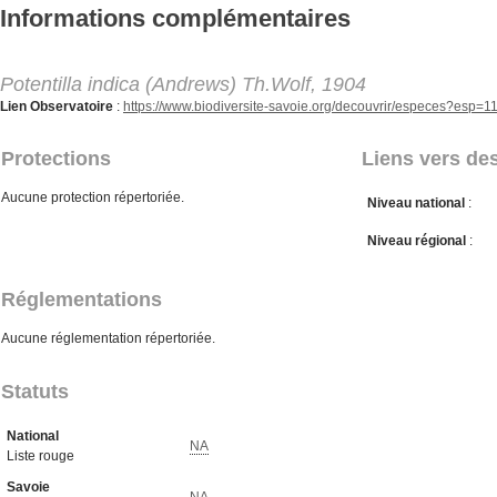
Aller au contenu principal
Informations complémentaires
Potentilla indica (Andrews) Th.Wolf, 1904
Lien Observatoire
:
https://www.biodiversite-savoie.org/decouvrir/especes?esp=
Protections
Liens vers des
Aucune protection répertoriée.
Niveau national
:
Niveau régional
:
Réglementations
Aucune réglementation répertoriée.
Statuts
National
NA
Liste rouge
Savoie