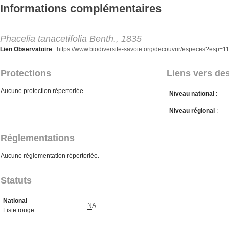
Aller au contenu principal
Informations complémentaires
Phacelia tanacetifolia Benth., 1835
Lien Observatoire
:
https://www.biodiversite-savoie.org/decouvrir/especes?esp=
Protections
Liens vers des
Aucune protection répertoriée.
Niveau national
:
Niveau régional
:
Réglementations
Aucune réglementation répertoriée.
Statuts
National
NA
Liste rouge