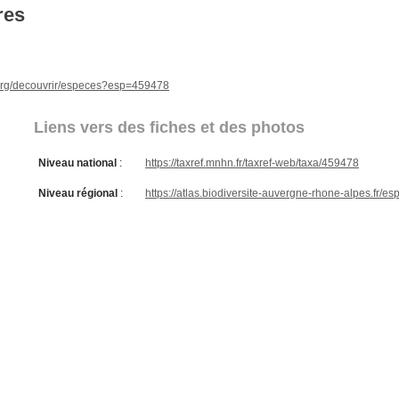
res
e.org/decouvrir/especes?esp=459478
Liens vers des fiches et des photos
Niveau national
:
https://taxref.mnhn.fr/taxref-web/taxa/459478
Niveau régional
:
https://atlas.biodiversite-auvergne-rhone-alpes.fr/