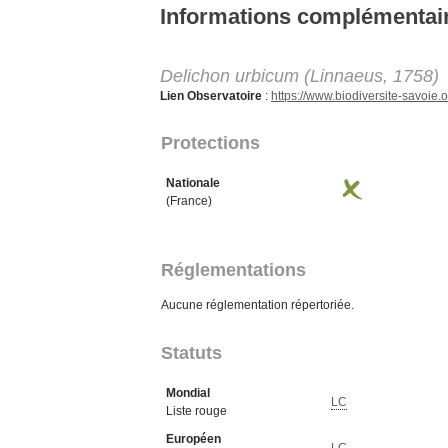
Aller au contenu principal
Informations complémentai
Delichon urbicum (Linnaeus, 1758)
Lien Observatoire
:
https://www.biodiversite-savoi
Protections
Nationale
(France)
Réglementations
Aucune réglementation répertoriée.
Statuts
Mondial
LC
Liste rouge
Européen