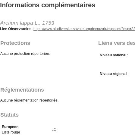
Aller au contenu principal
Informations complémentaires
Arctium lappa L., 1753
Lien Observatoire
:
https://www.biodiversite-savoie.org/decouvrir/especes?esp=
Protections
Liens vers des
Aucune protection répertoriée.
Niveau national
:
Niveau régional
:
Réglementations
Aucune réglementation répertoriée.
Statuts
Européen
LC
Liste rouge