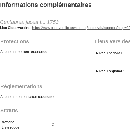
Aller au contenu principal
Informations complémentaires
Centaurea jacea L., 1753
Lien Observatoire
:
https://www.biodiversite-savoie.org/decouvrir/especes?esp=
Protections
Liens vers des
Aucune protection répertoriée.
Niveau national
:
Niveau régional
:
Réglementations
Aucune réglementation répertoriée.
Statuts
National
LC
Liste rouge