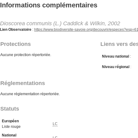
Aller au contenu principal
Informations complémentaires
Dioscorea communis (L.) Caddick & Wilkin, 2002
Lien Observatoire
:
https://www.biodiversite-savoie.org/decouvrir/especes?esp=
Protections
Liens vers des
Aucune protection répertoriée.
Niveau national
:
Niveau régional
:
Réglementations
Aucune réglementation répertoriée.
Statuts
Européen
LC
Liste rouge
National