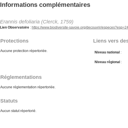
Aller au contenu principal
Informations complémentaires
Erannis defoliaria (Clerck, 1759)
Lien Observatoire
:
https://www.biodiversite-savoie.org/decouvrir/especes?esp=
Protections
Liens vers des
Aucune protection répertoriée.
Niveau national
:
Niveau régional
:
Réglementations
Aucune réglementation répertoriée.
Statuts
Aucun statut répertorié.