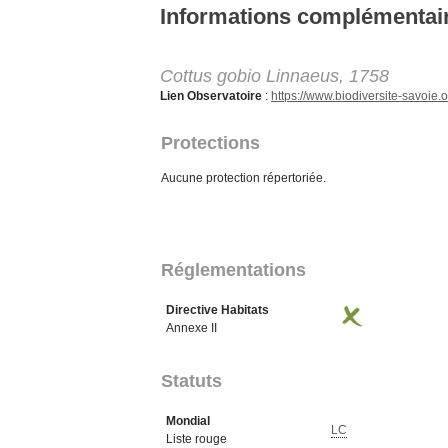
Aller au contenu principal
Informations complémentai
Cottus gobio Linnaeus, 1758
Lien Observatoire
:
https://www.biodiversite-savoi
Protections
Aucune protection répertoriée.
Réglementations
Directive Habitats
Annexe II
Statuts
Mondial
LC
Liste rouge