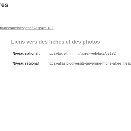
res
e.org/decouvrir/especes?esp=69182
Liens vers des fiches et des photos
Niveau national
:
https://taxref.mnhn.fr/taxref-web/taxa/69182
Niveau régional
:
https://atlas.biodiversite-auvergne-rhone-alpes.fr/e