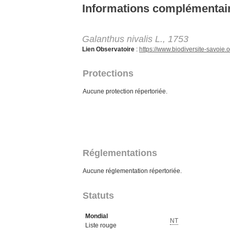
Aller au contenu principal
Informations complémentai
Galanthus nivalis L., 1753
Lien Observatoire
:
https://www.biodiversite-savoi
Protections
Aucune protection répertoriée.
Réglementations
Aucune réglementation répertoriée.
Statuts
Mondial
NT
Liste rouge