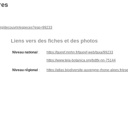
res
e.org/decouvrir/especes?esp=99233
Liens vers des fiches et des photos
Niveau national
:
https://taxref.mnhn.fr/taxref-web/taxa/99233
https://www.tela-botanica.org/bdtfx-nn-75144
Niveau régional
:
https://atlas.biodiversite-auvergne-rhone-alpes.fr/e