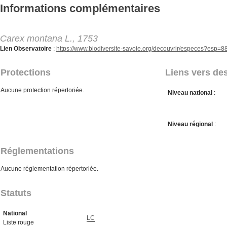
Aller au contenu principal
Informations complémentaires
Carex montana L., 1753
Lien Observatoire
:
https://www.biodiversite-savoie.org/decouvrir/especes?esp=
Protections
Liens vers des
Aucune protection répertoriée.
Niveau national
:
Niveau régional
:
Réglementations
Aucune réglementation répertoriée.
Statuts
National
LC
Liste rouge