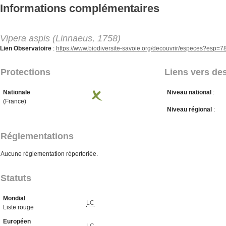
Aller au contenu principal
Informations complémentaires
Vipera aspis (Linnaeus, 1758)
Lien Observatoire
:
https://www.biodiversite-savoie.org/decouvrir/especes?esp=
Protections
Liens vers des
Nationale
Niveau national
:
(France)
Niveau régional
:
Réglementations
Aucune réglementation répertoriée.
Statuts
Mondial
LC
Liste rouge
Européen