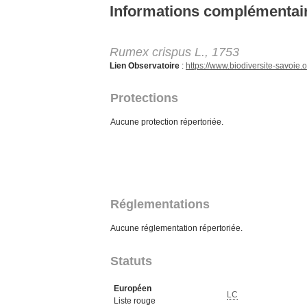
Aller au contenu principal
Informations complémentai
Rumex crispus L., 1753
Lien Observatoire
:
https://www.biodiversite-savoi
Protections
Aucune protection répertoriée.
Réglementations
Aucune réglementation répertoriée.
Statuts
Européen
LC
Liste rouge