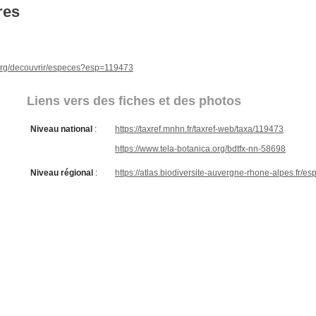
res
e.org/decouvrir/especes?esp=119473
Liens vers des fiches et des photos
Niveau national
:
https://taxref.mnhn.fr/taxref-web/taxa/119473
https://www.tela-botanica.org/bdtfx-nn-58698
Niveau régional
:
https://atlas.biodiversite-auvergne-rhone-alpes.fr/e