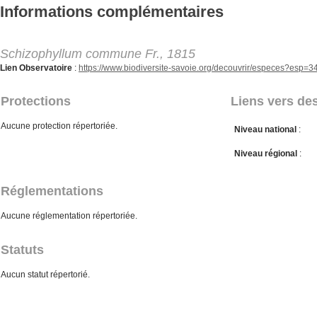
Aller au contenu principal
Informations complémentaires
Schizophyllum commune Fr., 1815
Lien Observatoire
:
https://www.biodiversite-savoie.org/decouvrir/especes?esp=
Protections
Liens vers des
Aucune protection répertoriée.
Niveau national
:
Niveau régional
:
Réglementations
Aucune réglementation répertoriée.
Statuts
Aucun statut répertorié.