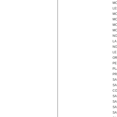
M
LE
MO
MO
MO
MO
NO
LA
NO
LE
OR
PE
PL
PR
SA
SA
CO
SA
SA
SA
SA