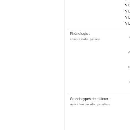
VI
VI
VI
VI
Phénologie :
3
nombre d'obs.
par mois
2
1
Grands types de milieux :
répartition des obs.
par milieux