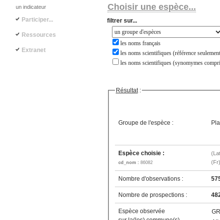
Choisir une espèce...
un indicateur
Participer...
filtrer sur...
Ressources
les noms français
Extranet
les noms scientifiques (référence seulement
les noms scientifiques (synomymes compri
Résultat
:
Groupe de l'espèce :
Pla
Espèce choisie :
(La
(Fr
cd_nom :
86082
Nombre d'observations :
57
Nombre de prospections :
48
Espèce observée
GR