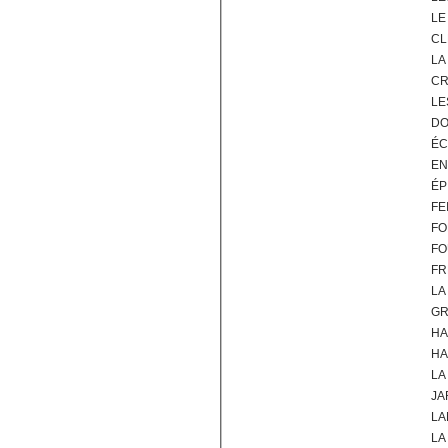
LE
CL
LA
CR
LE
DO
ÉC
EN
ÉP
FE
FO
FO
FR
LA
GR
HA
HA
LA
JA
LA
LA