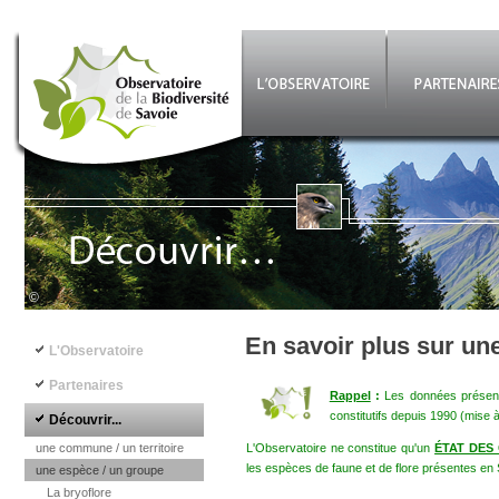
Aller au contenu principal
©
Navigation principale
En savoir plus sur un
L'Observatoire
Partenaires
Rappel
:
Les données présenté
constitutifs depuis 1990 (mise 
Découvrir...
une commune / un territoire
L'Observatoire ne constitue qu'un
ÉTAT DES
les espèces de faune et de flore présentes en 
une espèce / un groupe
La bryoflore