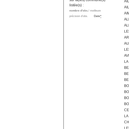
sur la(les) commune(s)
AI
listée(s) :
AI
nombre d'obs.
/ meilleure
AI
Date
*
précision d'obs.
AL
AL
LE
AR
AU
LE
AV
LA
BE
BE
BE
BO
BO
BO
BO
CE
LA
CH
LE