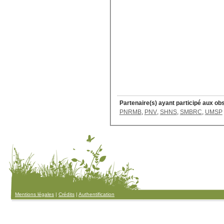
Partenaire(s) ayant participé aux ob
PNRMB
,
PNV
,
SHNS
,
SMBRC
,
UMSP
Mentions légales
|
Crédits
|
Authentification