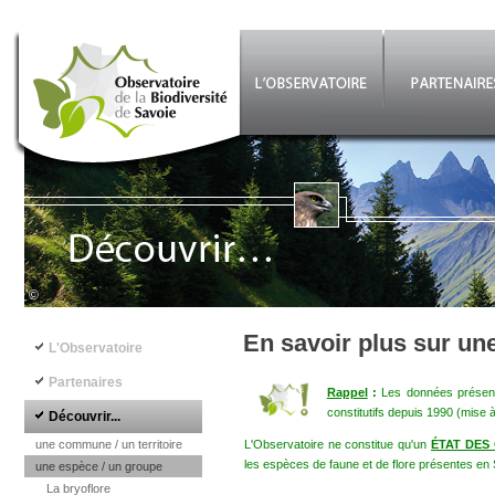
Aller au contenu principal
©
Navigation principale
En savoir plus sur un
L'Observatoire
Partenaires
Rappel
:
Les données présenté
constitutifs depuis 1990 (mise 
Découvrir...
une commune / un territoire
L'Observatoire ne constitue qu'un
ÉTAT DES
les espèces de faune et de flore présentes en 
une espèce / un groupe
La bryoflore