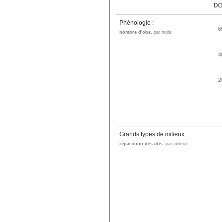
DO
Phénologie :
6
nombre d'obs.
par mois
4
2
Grands types de milieux :
répartition des obs.
par milieux