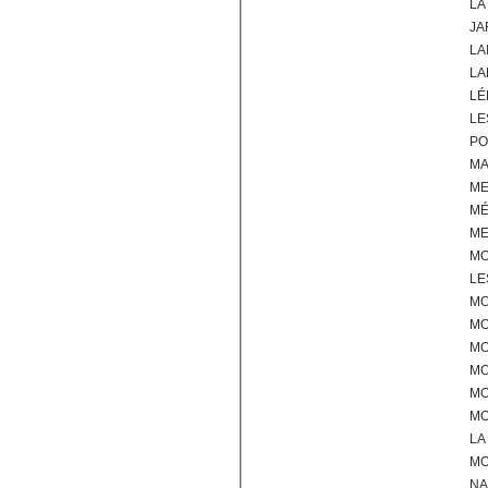
LA
JA
LA
LA
LÉ
LE
PO
MA
M
M
ME
M
LE
MO
MO
M
MO
MO
MO
LA
MO
NA