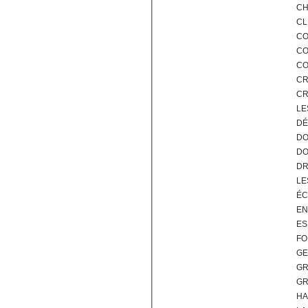
CH
CL
CO
CO
CO
CR
CR
LE
DÉ
DO
DO
DR
LE
ÉC
EN
ES
FO
GE
GR
GR
HA