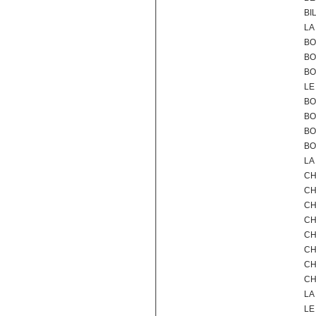
BI
LA
BO
BO
BO
LE
BO
BO
BO
BO
LA
CH
CH
CH
CH
CH
CH
CH
CH
LA
LE