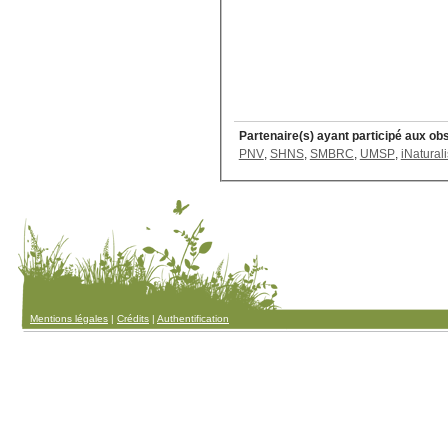
Partenaire(s) ayant participé aux ob
PNV
,
SHNS
,
SMBRC
,
UMSP
,
iNaturali
Mentions légales
|
Crédits
|
Authentification