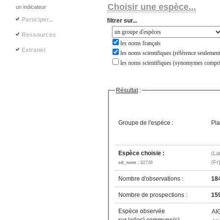
Choisir une espèce...
un indicateur
Participer...
filtrer sur...
Ressources
les noms français
Extranet
les noms scientifiques (référence seulement
les noms scientifiques (synomymes compri
Résultat
:
Groupe de l'espèce :
Pla
Espèce choisie :
(La
(Fr
cd_nom :
82738
Nombre d'observations :
18
Nombre de prospections :
15
Espèce observée
AI