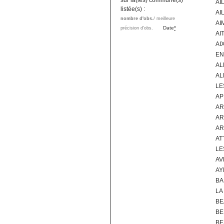
sur la(les) commune(s)
AI
listée(s) :
AI
nombre d'obs.
/ meilleure
AI
Date
*
précision d'obs.
AI
AI
EN
AL
AL
LE
AP
AR
AR
AR
AT
LE
AV
AY
BA
LA
BE
BE
BE