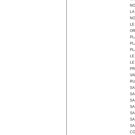
NO
LA
NO
LE
OR
PL
PL
PL
LE
LE
PR
VA
RU
SA
SA
SA
SA
SA
SA
SA
CO