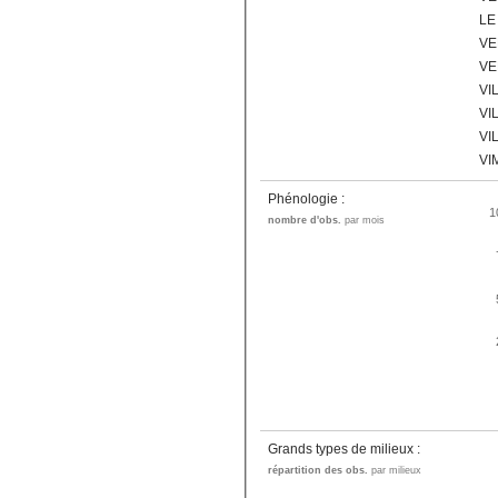
LE
VE
VE
VI
VI
VI
VI
Phénologie :
1
nombre d'obs.
par mois
Grands types de milieux :
répartition des obs.
par milieux