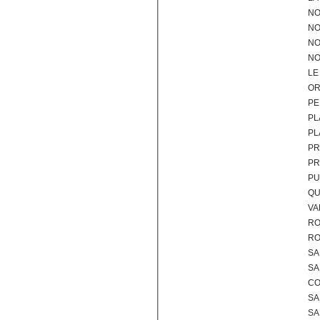
NO
NO
NO
NO
LE
OR
PE
PL
PL
PR
PR
PU
QU
VA
RO
RO
SA
SA
CO
SA
SA