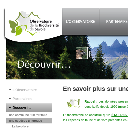
Aller au contenu principal
©
Navigation principale
En savoir plus sur un
L'Observatoire
Partenaires
Rappel
:
Les données présenté
constitutifs depuis 1990 (mise 
Découvrir...
une commune / un territoire
L'Observatoire ne constitue qu'un
ÉTAT DES
les espèces de faune et de flore présentes en 
une espèce / un groupe
La bryoflore