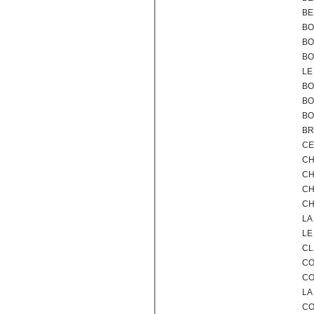
BE
BO
BO
BO
LE
BO
BO
BO
BR
CE
CH
CH
CH
CH
LA
LE
CL
CO
CO
LA
CO