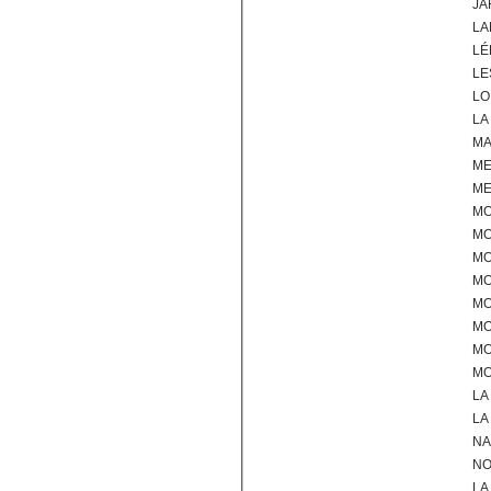
JA
LA
LÉ
LE
LO
LA
MA
M
ME
M
MO
MO
MO
MO
MO
MO
MO
LA
LA
NA
NO
LA