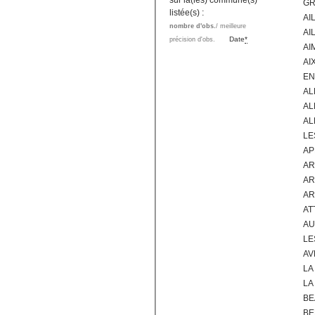
sur la(les) commune(s)
GR
listée(s) :
AI
nombre d'obs.
/ meilleure
AI
Date
*
précision d'obs.
AI
AI
EN
AL
AL
AL
LE
AP
AR
AR
AR
AT
AU
LE
AV
LA
LA
BE
BE