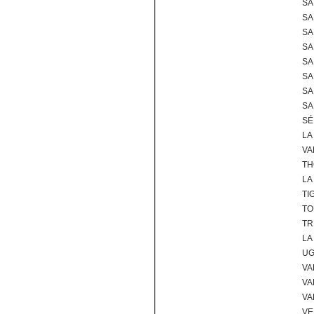
SA
SA
SA
SA
SA
SA
SA
SA
SÉ
LA
VA
TH
LA
TI
TO
TR
LA
UG
VA
VA
VA
VE