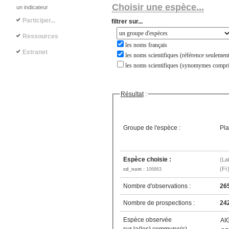
Choisir une espèce...
un indicateur
Participer...
filtrer sur...
Ressources
les noms français
Extranet
les noms scientifiques (référence seulement
les noms scientifiques (synomymes compri
Résultat
:
Groupe de l'espèce :
Pla
Espèce choisie :
(La
(Fr
cd_nom :
106863
Nombre d'observations :
26
Nombre de prospections :
24
Espèce observée
AI