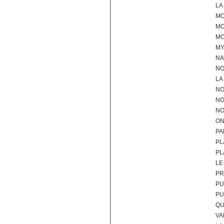
LA
MO
MO
M
MY
NA
NO
LA
NO
NO
NO
ON
PA
PL
PL
LE
PR
PU
PU
QU
VA