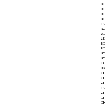
BE
BE
BE
BI
LA
BO
BO
LE
BO
BO
BO
BO
LA
BR
CE
CH
CH
LA
CH
CH
CH