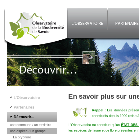
Aller au contenu principal
©
Navigation principale
En savoir plus sur un
L'Observatoire
Partenaires
Rappel
:
Les données présenté
constitutifs depuis 1990 (mise 
Découvrir...
une commune / un territoire
L'Observatoire ne constitue qu'un
ÉTAT DES
les espèces de faune et de flore présentes en 
une espèce / un groupe
La bryoflore