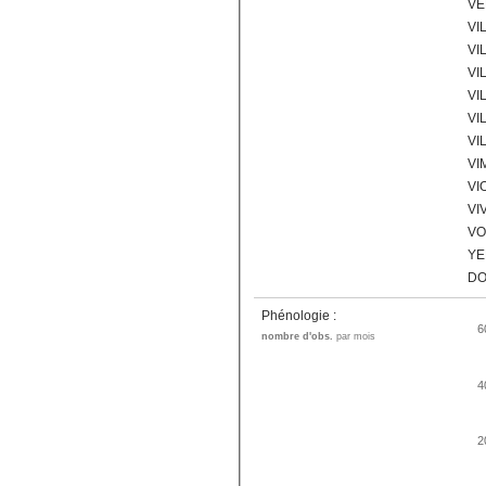
VE
VI
VI
VI
VI
VI
VI
VI
VI
VI
VO
YE
DO
Phénologie :
6
nombre d'obs.
par mois
4
2