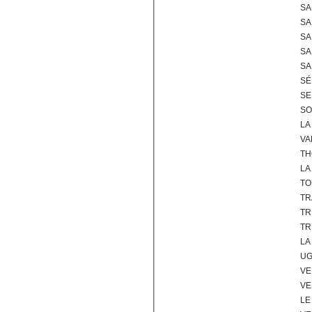
SA
SA
SA
SA
SA
SÉ
SE
SO
LA
VA
TH
LA
T
TR
TR
TR
LA
UG
VE
VE
LE