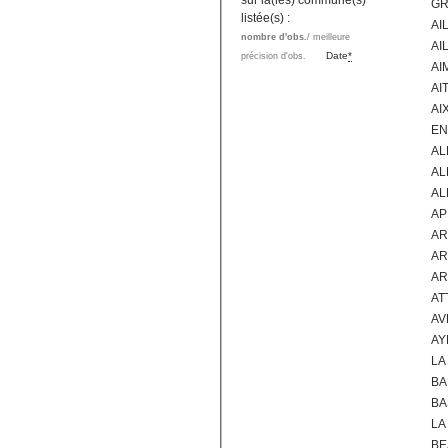
sur la(les) commune(s)
GR
listée(s) :
AI
nombre d'obs.
/ meilleure
AI
Date
*
précision d'obs.
AI
AI
AI
EN
AL
AL
AL
AP
AR
AR
AR
AT
AV
AY
LA
BA
BA
LA
BE