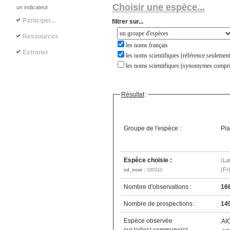
Choisir une espèce...
un indicateur
Participer...
filtrer sur...
Ressources
les noms français
Extranet
les noms scientifiques (référence seulement
les noms scientifiques (synomymes compri
Résultat
:
Groupe de l'espèce :
Pla
Espèce choisie :
(La
(Fr
cd_nom :
100310
Nombre d'observations :
16
Nombre de prospections :
14
Espèce observée
AI