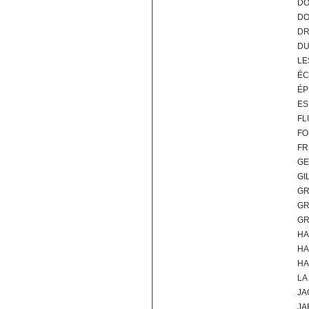
DO
DO
DR
DU
LE
ÉC
ÉP
ES
FL
FO
FR
GE
GI
GR
GR
GR
HA
HA
HA
LA
JA
JA