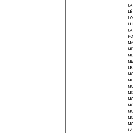
LA
LÉ
LO
LU
LA
PO
MA
M
M
ME
LE
MO
MO
MO
M
MO
MO
MO
MO
MO
LA