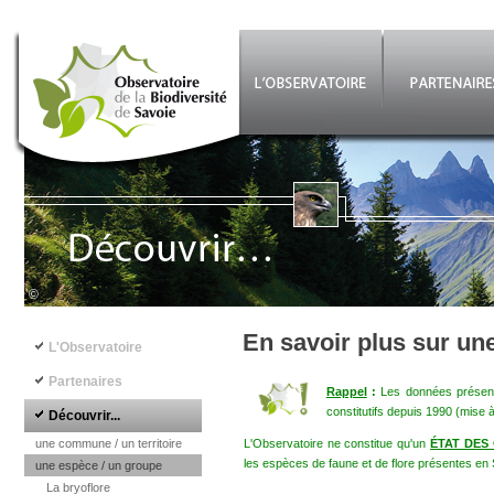
Aller au contenu principal
©
Navigation principale
En savoir plus sur un
L'Observatoire
Partenaires
Rappel
:
Les données présenté
constitutifs depuis 1990 (mise 
Découvrir...
une commune / un territoire
L'Observatoire ne constitue qu'un
ÉTAT DES
les espèces de faune et de flore présentes en 
une espèce / un groupe
La bryoflore