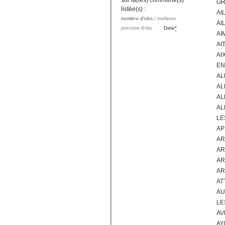
sur la(les) commune(s)
GR
listée(s) :
AI
nombre d'obs.
/ meilleure
AI
Date
*
précision d'obs.
AI
AI
AI
EN
AL
AL
AL
AL
LE
AP
AR
AR
AR
AR
AT
AU
LE
AV
AY