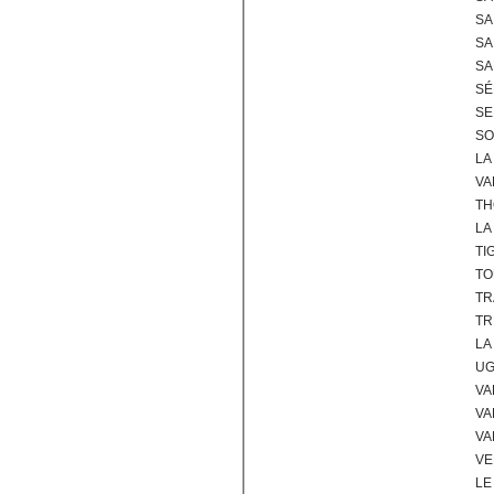
SA
SA
SA
SÉ
SE
SO
LA
VA
TH
LA
TI
TO
TR
TR
LA
UG
VA
VA
VA
VE
LE