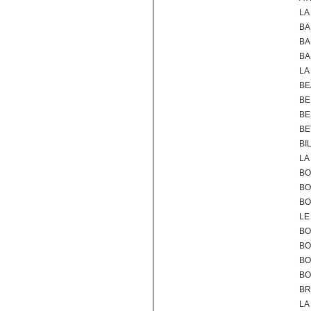
LA
BA
BA
BA
LA
BE
BE
BE
BE
BI
LA
BO
BO
BO
LE
BO
BO
BO
BO
BR
LA