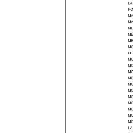
LA
PO
MA
M
M
M
ME
M
LE
MO
MO
MO
MO
M
MO
MO
MO
MO
MO
MO
LA