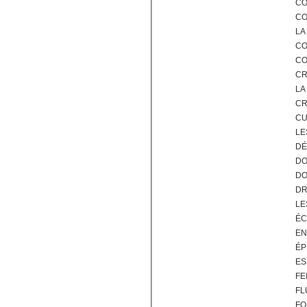
CO
CO
LA
CO
CO
CR
LA
CR
CU
LE
DÉ
DO
DO
DR
LE
ÉC
EN
ÉP
ES
FE
FL
FO