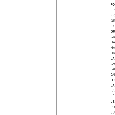
FO
FR
FR
GE
LA
GR
GR
HA
HA
HA
LA
JA
JA
JA
JO
LA
LA
LÉ
LE
LO
LU