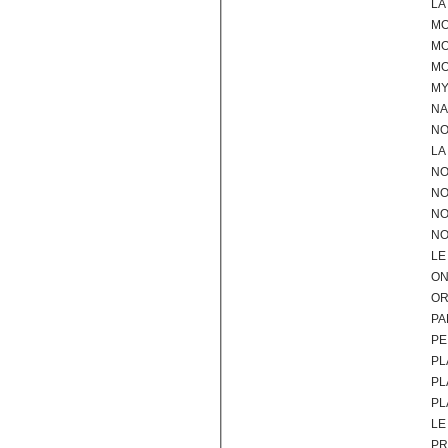
LA
MO
MO
M
MY
NA
NO
LA
NO
NO
NO
NO
LE
ON
OR
PA
PE
PL
PL
PL
LE
PR