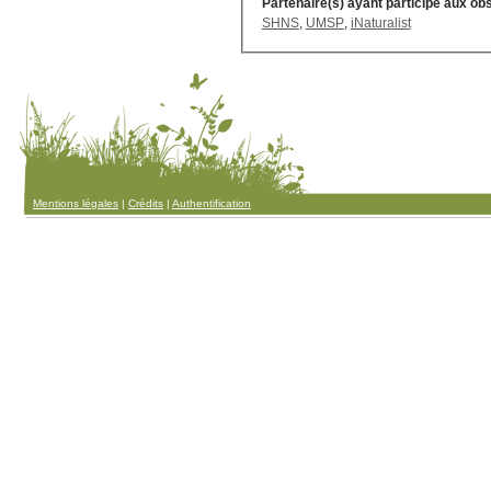
Partenaire(s) ayant participé aux ob
SHNS
,
UMSP
,
iNaturalist
Mentions légales
|
Crédits
|
Authentification