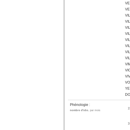
VE
VE
VI
VI
VI
VI
VI
VI
VI
VI
VI
VI
VI
VO
YE
DO
Phénologie :
1
nombre d'obs.
par mois
1