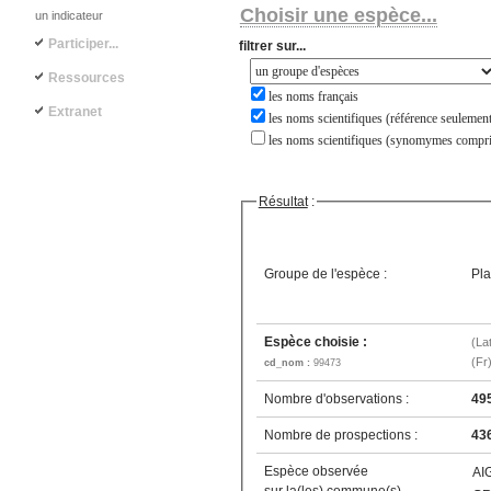
Choisir une espèce...
un indicateur
Participer...
filtrer sur...
Ressources
les noms français
Extranet
les noms scientifiques (référence seulement
les noms scientifiques (synomymes compri
Résultat
:
Groupe de l'espèce :
Pla
Espèce choisie :
(La
(Fr
cd_nom :
99473
Nombre d'observations :
49
Nombre de prospections :
43
Espèce observée
AI