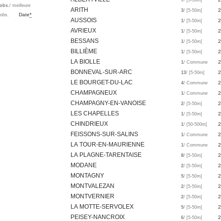
7
/ [5-50m[
obs.
/ meilleure
ARITH
2
3
/ [5-50m[
Date
*
'obs.
AUSSOIS
2
1
/ [5-50m[
AVRIEUX
2
1
/ [5-50m[
BESSANS
2
1
/ [5-50m[
BILLIÈME
2
1
/ [5-50m[
LA BIOLLE
2
1
/ Commune
BONNEVAL-SUR-ARC
2
13
/ [5-50m[
LE BOURGET-DU-LAC
2
4
/ Commune
CHAMPAGNEUX
2
1
/ Commune
CHAMPAGNY-EN-VANOISE
2
2
/ [5-50m[
LES CHAPELLES
2
1
/ [5-50m[
CHINDRIEUX
2
1
/ [50-500m[
FEISSONS-SUR-SALINS
2
1
/ Commune
LA TOUR-EN-MAURIENNE
2
1
/ Commune
LA PLAGNE-TARENTAISE
2
8
/ [5-50m[
MODANE
2
2
/ [5-50m[
MONTAGNY
2
5
/ [5-50m[
MONTVALEZAN
2
2
/ [5-50m[
MONTVERNIER
2
2
/ [5-50m[
LA MOTTE-SERVOLEX
2
5
/ [5-50m[
PEISEY-NANCROIX
2
6
/ [5-50m[