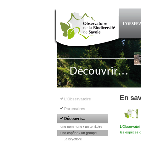
Aller au contenu principal
©
Navigation principale
En sav
L'Observatoire
Partenaires
Découvrir...
une commune / un territoire
L'Observatoir
les espèces d
une espèce / un groupe
La bryoflore