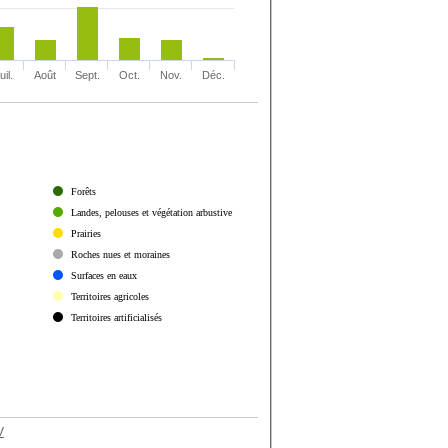
uil.
Août
Sept.
Oct.
Nov.
Déc.
Forêts
Landes, pelouses et végétation arbustive
Prairies
Roches nues et moraines
Surfaces en eaux
Territoires agricoles
Territoires artificialisés
V