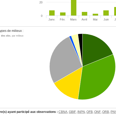
20
0
Janv.
Fév.
Mars
Avril
Mai
Juin
J
ypes de milieux :
n des obs.
par milieux
re(s) ayant participé aux observations :
CBNA
,
GBIF
,
INPN
,
OFB
,
ONF
,
ORB
,
PN