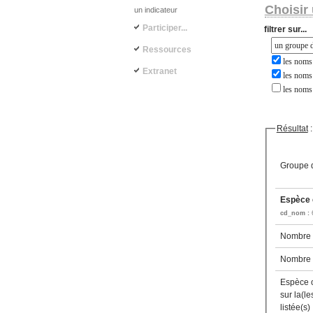
Choisir 
un indicateur
Participer...
filtrer sur...
Ressources
les noms 
Extranet
les noms 
les noms
Résultat
:
Groupe d
Espèce c
cd_nom :
Nombre d
Nombre d
Espèce 
sur la(l
listée(s)