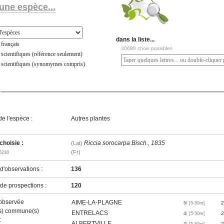
une espèce...
dans la liste...
français
30680 choix possibles
scientifiques (référence seulement)
 scientifiques (synomymes compris)
e l'espèce :
Autres plantes
hoisie :
Riccia sorocarpa Bisch., 1835
(Lat)
(Fr)
6230
'observations :
136
e prospections :
120
observée
AIME-LA-PLAGNE
2
5
/ [5-50m[
es) commune(s)
ENTRELACS
2
4
/ [5-50m[
 :
ALBERTVILLE
2