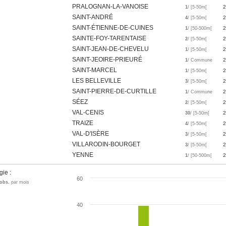
PRALOGNAN-LA-VANOISE
2
1
/ [5-50m[
SAINT-ANDRÉ
2
4
/ [5-50m[
SAINT-ÉTIENNE-DE-CUINES
2
1
/ [50-500m[
SAINTE-FOY-TARENTAISE
2
2
/ [5-50m[
SAINT-JEAN-DE-CHEVELU
2
1
/ [5-50m[
SAINT-JEOIRE-PRIEURÉ
2
1
/ Commune
SAINT-MARCEL
2
1
/ [5-50m[
LES BELLEVILLE
2
3
/ [5-50m[
SAINT-PIERRE-DE-CURTILLE
2
1
/ Commune
SÉEZ
2
2
/ [5-50m[
VAL-CENIS
2
30
/ [5-50m[
TRAIZE
2
4
/ [5-50m[
VAL-D'ISÈRE
2
3
/ [5-50m[
VILLARODIN-BOURGET
2
3
/ [5-50m[
YENNE
2
1
/ [50-500m[
gie :
60
obs.
par mois
40