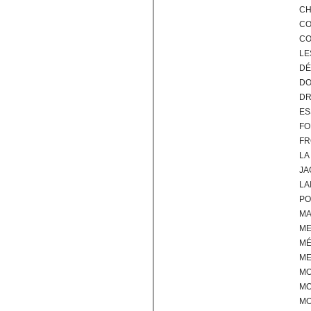
CH
CO
CO
LE
DÉ
DO
DR
ES
FO
FR
LA
JA
LA
PO
M
M
M
ME
MO
MO
MO