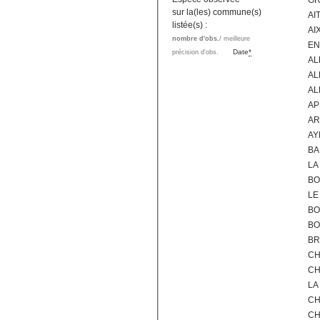
GR
sur la(les) commune(s)
AI
listée(s) :
AI
nombre d'obs.
/ meilleure
EN
Date
*
précision d'obs.
AL
AL
AL
AP
AR
AY
BA
LA
BO
LE
BO
BO
BR
CH
CH
LA
CH
CH