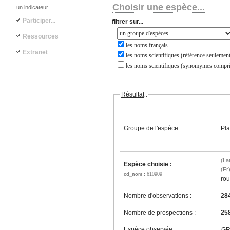
Choisir une espèce...
un indicateur
Participer...
filtrer sur...
Ressources
les noms français
Extranet
les noms scientifiques (référence seulement
les noms scientifiques (synomymes compri
Résultat
:
Groupe de l'espèce :
Pla
(La
Espèce choisie :
(Fr
cd_nom :
610909
ro
Nombre d'observations :
28
Nombre de prospections :
25
Espèce observée