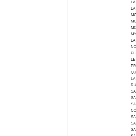
LA
LA
MO
MO
M
MY
LA
NO
PL
LE
PR
QU
LA
RU
SA
SA
SA
CO
SA
SA
SA