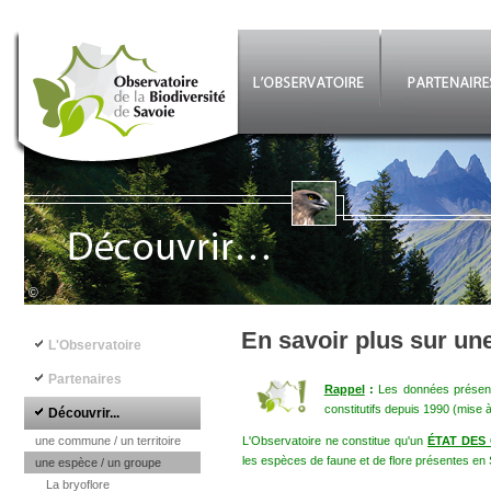
Aller au contenu principal
©
Navigation principale
En savoir plus sur un
L'Observatoire
Partenaires
Rappel
:
Les données présenté
constitutifs depuis 1990 (mise 
Découvrir...
une commune / un territoire
L'Observatoire ne constitue qu'un
ÉTAT DES
les espèces de faune et de flore présentes en 
une espèce / un groupe
La bryoflore