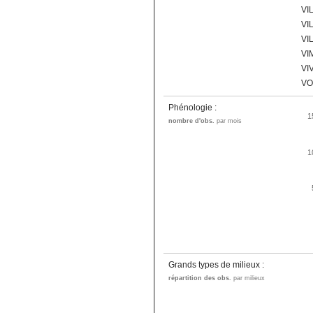
VI
VI
VI
VI
VI
VO
Phénologie :
1
nombre d'obs.
par mois
1
Grands types de milieux :
répartition des obs.
par milieux