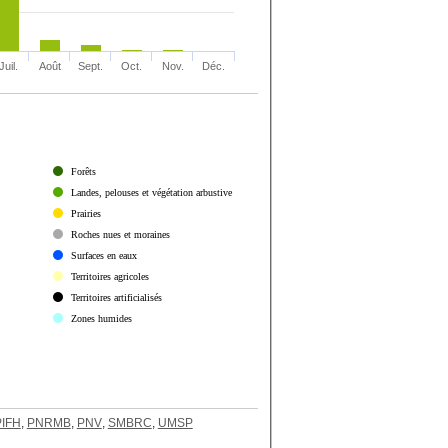
Juil.
Août
Sept.
Oct.
Nov.
Déc.
Forêts
Landes, pelouses et végétation arbustive
Prairies
Roches nues et moraines
Surfaces en eaux
Territoires agricoles
Territoires artificialisés
Zones humides
PIFH
,
PNRMB
,
PNV
,
SMBRC
,
UMSP