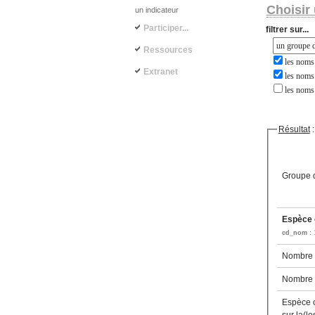
Choisir 
un indicateur
Participer...
filtrer sur...
Ressources
les noms 
Extranet
les noms 
les noms
Résultat
:
Groupe d
Espèce c
cd_nom :
Nombre d
Nombre d
Espèce 