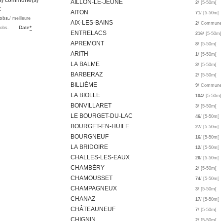
es) commune(s)
AILLON-LE-JEUNE
2
/ [5-50m[
 :
AITON
71
/ [5-50m[
obs.
/ meilleure
AIX-LES-BAINS
2
/ Commun
Date
*
'obs.
ENTRELACS
216
/ [5-50m
APREMONT
8
/ [5-50m[
ARITH
1
/ [5-50m[
LA BALME
3
/ [5-50m[
BARBERAZ
2
/ [5-50m[
BILLIÈME
9
/ Commun
LA BIOLLE
104
/ [5-50m
BONVILLARET
3
/ [5-50m[
LE BOURGET-DU-LAC
46
/ [5-50m[
BOURGET-EN-HUILE
27
/ [5-50m[
BOURGNEUF
16
/ [5-50m[
LA BRIDOIRE
12
/ [5-50m[
CHALLES-LES-EAUX
26
/ [5-50m[
CHAMBÉRY
2
/ [5-50m[
CHAMOUSSET
74
/ [5-50m[
CHAMPAGNEUX
3
/ [5-50m[
CHANAZ
17
/ [5-50m[
CHÂTEAUNEUF
7
/ [5-50m[
CHIGNIN
2
/ [5-50m[