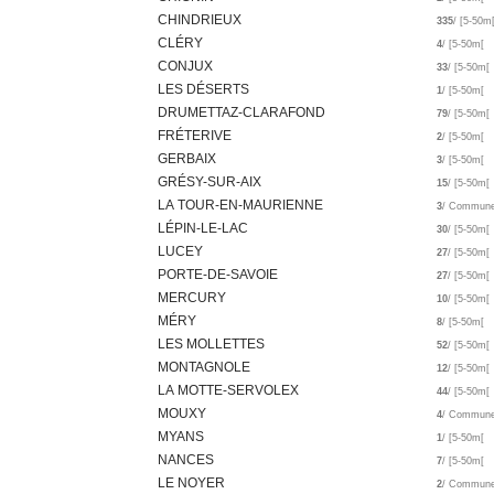
CHINDRIEUX
335
/ [5-50m
CLÉRY
4
/ [5-50m[
CONJUX
33
/ [5-50m[
LES DÉSERTS
1
/ [5-50m[
DRUMETTAZ-CLARAFOND
79
/ [5-50m[
FRÉTERIVE
2
/ [5-50m[
GERBAIX
3
/ [5-50m[
GRÉSY-SUR-AIX
15
/ [5-50m[
LA TOUR-EN-MAURIENNE
3
/ Commun
LÉPIN-LE-LAC
30
/ [5-50m[
LUCEY
27
/ [5-50m[
PORTE-DE-SAVOIE
27
/ [5-50m[
MERCURY
10
/ [5-50m[
MÉRY
8
/ [5-50m[
LES MOLLETTES
52
/ [5-50m[
MONTAGNOLE
12
/ [5-50m[
LA MOTTE-SERVOLEX
44
/ [5-50m[
MOUXY
4
/ Commun
MYANS
1
/ [5-50m[
NANCES
7
/ [5-50m[
LE NOYER
2
/ Commun