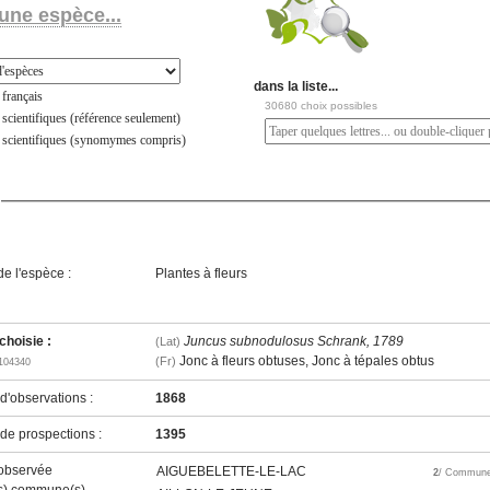
une espèce...
dans la liste...
français
30680 choix possibles
scientifiques (référence seulement)
 scientifiques (synomymes compris)
e l'espèce :
Plantes à fleurs
hoisie :
Juncus subnodulosus Schrank, 1789
(Lat)
Jonc à fleurs obtuses, Jonc à tépales obtus
(Fr)
104340
'observations :
1868
e prospections :
1395
observée
AIGUEBELETTE-LE-LAC
2
/ Commun