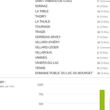
SAINT-THIBAUD-DE-COUZ
2
/ Commun
SONNAZ
6
/ [5-50m[
LA TABLE
15
/ [5-50m[
THOIRY
2
/ [5-50m[
LA THUILE
12
/ [5-50m[
TOURNON
1
/ [5-50m[
TRAIZE
18
/ [5-50m[
VERRENS-ARVEY
7
/ [5-50m[
VILLARD-D'HÉRY
10
/ [5-50m[
VILLARD-LÉGER
1
/ Commun
VILLAROUX
3
/ [5-50m[
VIMINES
8
/ [5-50m[
VIVIERS-DU-LAC
35
/ [5-50m[
YENNE
9
/ [5-50m[
DOMAINE PUBLIC DU LAC DU BOURGET
38
/ [5-50m[
gie :
1000
obs.
par mois
750
500