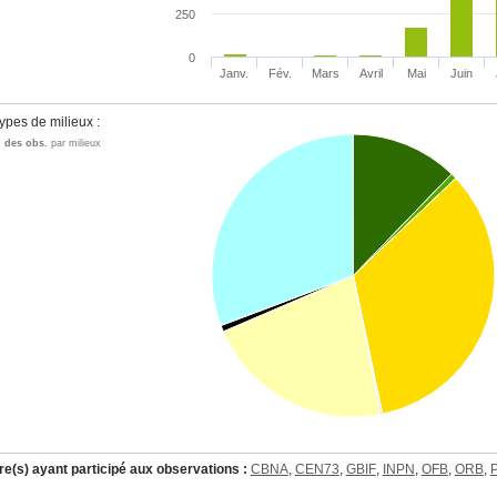
250
0
Janv.
Fév.
Mars
Avril
Mai
Juin
ypes de milieux :
n des obs.
par milieux
re(s) ayant participé aux observations :
CBNA
,
CEN73
,
GBIF
,
INPN
,
OFB
,
ORB
,