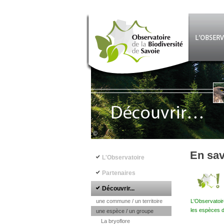
Aller au contenu principal
©
Navigation principale
En sav
L'Observatoire
Partenaires
Découvrir...
une commune / un territoire
L'Observatoir
les espèces d
une espèce / un groupe
La bryoflore