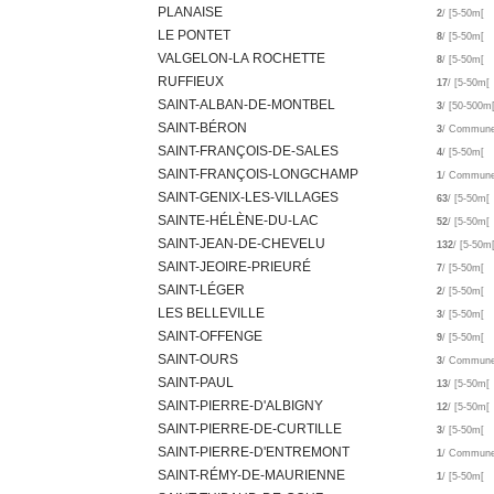
PLANAISE
2
/ [5-50m[
LE PONTET
8
/ [5-50m[
VALGELON-LA ROCHETTE
8
/ [5-50m[
RUFFIEUX
17
/ [5-50m[
SAINT-ALBAN-DE-MONTBEL
3
/ [50-500m
SAINT-BÉRON
3
/ Commun
SAINT-FRANÇOIS-DE-SALES
4
/ [5-50m[
SAINT-FRANÇOIS-LONGCHAMP
1
/ Commun
SAINT-GENIX-LES-VILLAGES
63
/ [5-50m[
SAINTE-HÉLÈNE-DU-LAC
52
/ [5-50m[
SAINT-JEAN-DE-CHEVELU
132
/ [5-50m
SAINT-JEOIRE-PRIEURÉ
7
/ [5-50m[
SAINT-LÉGER
2
/ [5-50m[
LES BELLEVILLE
3
/ [5-50m[
SAINT-OFFENGE
9
/ [5-50m[
SAINT-OURS
3
/ Commun
SAINT-PAUL
13
/ [5-50m[
SAINT-PIERRE-D'ALBIGNY
12
/ [5-50m[
SAINT-PIERRE-DE-CURTILLE
3
/ [5-50m[
SAINT-PIERRE-D'ENTREMONT
1
/ Commun
SAINT-RÉMY-DE-MAURIENNE
1
/ [5-50m[