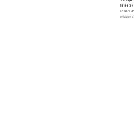
sur la(l
listée(s)
nombre d'
précision d