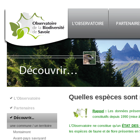
Aller au contenu principal
©
Navigation principale
Quelles espèces sont
L'Observatoire
Partenaires
Rappel
:
Les données présenté
constitutifs depuis 1990 (mise 
Découvrir...
une commune / un territoire
L'Observatoire ne constitue qu'un
ÉTAT DES
les espèces de faune et de flore présentes en 
Montaimont
Avant-pays savoyard