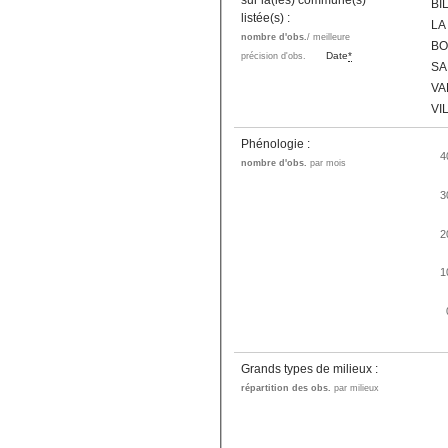
sur la(les) commune(s)
BI
listée(s) :
LA
nombre d'obs.
/ meilleure
BO
Date
*
précision d'obs.
SA
VA
VI
Phénologie :
4
nombre d'obs.
par mois
3
2
1
Grands types de milieux :
répartition des obs.
par milieux