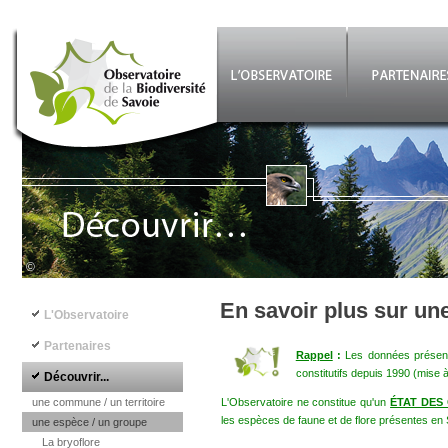
Aller au contenu principal
©
Navigation principale
En savoir plus sur un
L'Observatoire
Partenaires
Rappel
:
Les données présenté
constitutifs depuis 1990 (mise 
Découvrir...
une commune / un territoire
L'Observatoire ne constitue qu'un
ÉTAT DES
les espèces de faune et de flore présentes en 
une espèce / un groupe
La bryoflore