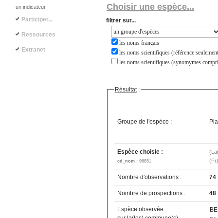
Choisir une espèce...
un indicateur
Participer...
filtrer sur...
Ressources
les noms français
Extranet
les noms scientifiques (référence seulement
les noms scientifiques (synomymes compri
Résultat
:
Groupe de l'espèce :
Pla
Espèce choisie :
(La
(Fr
cd_nom :
96851
Nombre d'observations :
74
Nombre de prospections :
48
Espèce observée
BE