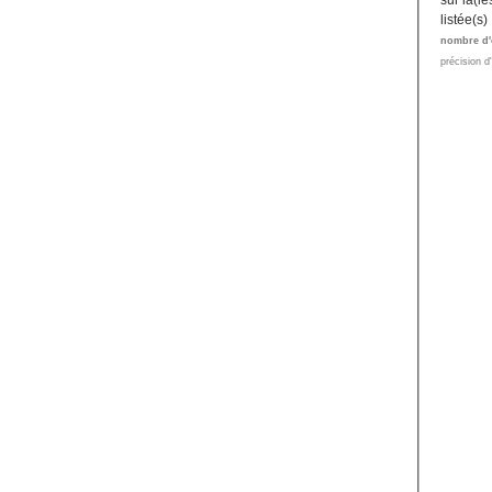
sur la(l
listée(s)
nombre d'
précision d