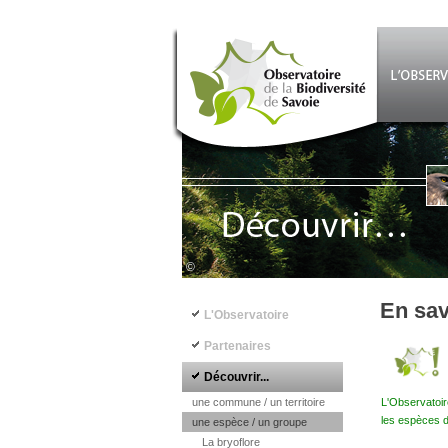
Aller au contenu principal
©
Navigation principale
En sav
L'Observatoire
Partenaires
Découvrir...
une commune / un territoire
L'Observatoir
les espèces d
une espèce / un groupe
La bryoflore