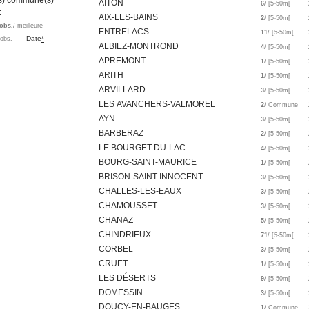
es) commune(s)
AITON
6
/ [5-50m[
 :
AIX-LES-BAINS
2
/ [5-50m[
obs.
/ meilleure
ENTRELACS
11
/ [5-50m[
Date
*
'obs.
ALBIEZ-MONTROND
4
/ [5-50m[
APREMONT
1
/ [5-50m[
ARITH
1
/ [5-50m[
ARVILLARD
3
/ [5-50m[
LES AVANCHERS-VALMOREL
2
/ Commune
AYN
3
/ [5-50m[
BARBERAZ
2
/ [5-50m[
LE BOURGET-DU-LAC
4
/ [5-50m[
BOURG-SAINT-MAURICE
1
/ [5-50m[
BRISON-SAINT-INNOCENT
3
/ [5-50m[
CHALLES-LES-EAUX
3
/ [5-50m[
CHAMOUSSET
3
/ [5-50m[
CHANAZ
5
/ [5-50m[
CHINDRIEUX
71
/ [5-50m[
CORBEL
3
/ [5-50m[
CRUET
1
/ [5-50m[
LES DÉSERTS
9
/ [5-50m[
DOMESSIN
3
/ [5-50m[
DOUCY-EN-BAUGES
1
/ Commune