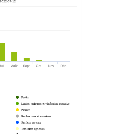
2022-07-12
Juil.
Août
Sept.
Oct.
Nov.
Déc.
Forêts
Landes, pelouses et végétation arbustive
Prairies
Roches nues et moraines
Surfaces en eaux
Territoires agricoles