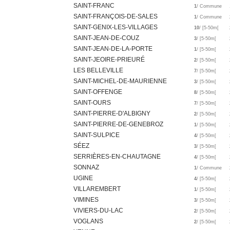
SAINT-FRANC
1
/ Commune
SAINT-FRANÇOIS-DE-SALES
1
/ Commune
SAINT-GENIX-LES-VILLAGES
10
/ [5-50m[
SAINT-JEAN-DE-COUZ
3
/ [5-50m[
SAINT-JEAN-DE-LA-PORTE
1
/ [5-50m[
SAINT-JEOIRE-PRIEURÉ
2
/ [5-50m[
LES BELLEVILLE
7
/ [5-50m[
SAINT-MICHEL-DE-MAURIENNE
3
/ [5-50m[
SAINT-OFFENGE
8
/ [5-50m[
SAINT-OURS
7
/ [5-50m[
SAINT-PIERRE-D'ALBIGNY
2
/ [5-50m[
SAINT-PIERRE-DE-GENEBROZ
1
/ [5-50m[
SAINT-SULPICE
4
/ [5-50m[
SÉEZ
3
/ [5-50m[
SERRIÈRES-EN-CHAUTAGNE
4
/ [5-50m[
SONNAZ
1
/ Commune
UGINE
4
/ [5-50m[
VILLAREMBERT
1
/ [5-50m[
VIMINES
3
/ [5-50m[
VIVIERS-DU-LAC
2
/ [5-50m[
VOGLANS
2
/ [5-50m[