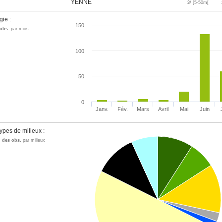
YENNE
3
/ [5-50m[
gie :
150
obs.
par mois
100
50
0
Janv.
Fév.
Mars
Avril
Mai
Juin
ypes de milieux :
n des obs.
par milieux