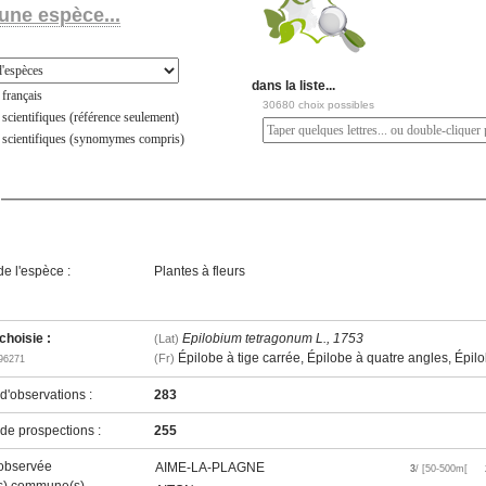
une espèce...
dans la liste...
français
30680 choix possibles
scientifiques (référence seulement)
 scientifiques (synomymes compris)
e l'espèce :
Plantes à fleurs
hoisie :
Epilobium tetragonum L., 1753
(Lat)
Épilobe à tige carrée, Épilobe à quatre angles, Épil
(Fr)
96271
'observations :
283
e prospections :
255
observée
AIME-LA-PLAGNE
3
/ [50-500m[