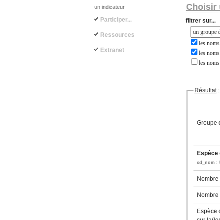
Choisir 
un indicateur
Participer...
filtrer sur...
Ressources
les noms 
Extranet
les noms 
les noms
Résultat
:
Groupe d
Espèce c
cd_nom :
Nombre d
Nombre d
Espèce 