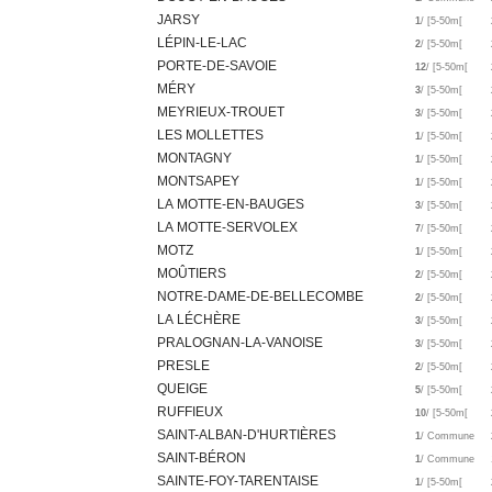
JARSY
1
/ [5-50m[
LÉPIN-LE-LAC
2
/ [5-50m[
PORTE-DE-SAVOIE
12
/ [5-50m[
MÉRY
3
/ [5-50m[
MEYRIEUX-TROUET
3
/ [5-50m[
LES MOLLETTES
1
/ [5-50m[
MONTAGNY
1
/ [5-50m[
MONTSAPEY
1
/ [5-50m[
LA MOTTE-EN-BAUGES
3
/ [5-50m[
LA MOTTE-SERVOLEX
7
/ [5-50m[
MOTZ
1
/ [5-50m[
MOÛTIERS
2
/ [5-50m[
NOTRE-DAME-DE-BELLECOMBE
2
/ [5-50m[
LA LÉCHÈRE
3
/ [5-50m[
PRALOGNAN-LA-VANOISE
3
/ [5-50m[
PRESLE
2
/ [5-50m[
QUEIGE
5
/ [5-50m[
RUFFIEUX
10
/ [5-50m[
SAINT-ALBAN-D'HURTIÈRES
1
/ Commune
SAINT-BÉRON
1
/ Commune
SAINTE-FOY-TARENTAISE
1
/ [5-50m[