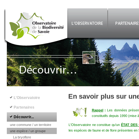
Aller au contenu principal
©
Navigation principale
En savoir plus sur un
L'Observatoire
Partenaires
Rappel
:
Les données présenté
constitutifs depuis 1990 (mise 
Découvrir...
une commune / un territoire
L'Observatoire ne constitue qu'un
ÉTAT DES
les espèces de faune et de flore présentes en 
une espèce / un groupe
La bryoflore