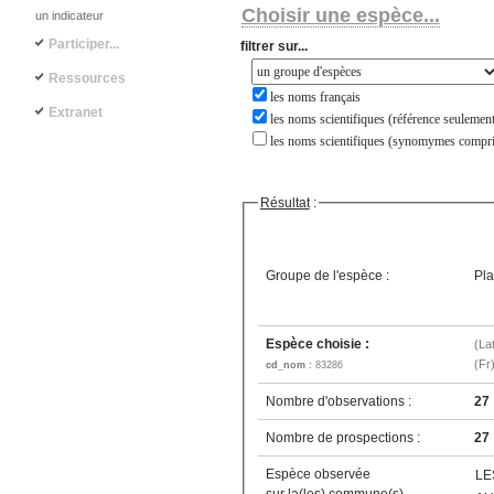
Choisir une espèce...
un indicateur
Participer...
filtrer sur...
Ressources
les noms français
Extranet
les noms scientifiques (référence seulement
les noms scientifiques (synomymes compri
Résultat
:
Groupe de l'espèce :
Pla
Espèce choisie :
(La
(Fr
cd_nom :
83286
Nombre d'observations :
27
Nombre de prospections :
27
Espèce observée
LE