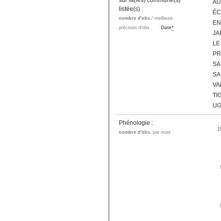
sur la(les) commune(s)
AU
listée(s) :
ÉC
nombre d'obs.
/ meilleure
EN
Date
*
précision d'obs.
JA
LE
PR
SA
SA
VA
TI
UG
Phénologie :
1
nombre d'obs.
par mois