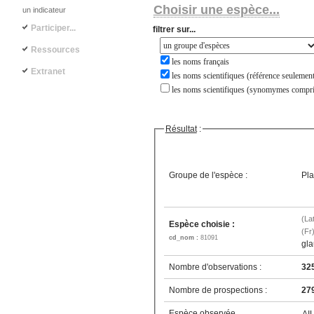
Choisir une espèce...
un indicateur
Participer...
filtrer sur...
Ressources
les noms français
Extranet
les noms scientifiques (référence seulement
les noms scientifiques (synomymes compri
Résultat
:
Groupe de l'espèce :
Pla
(La
Espèce choisie :
(Fr
cd_nom :
81091
gla
Nombre d'observations :
32
Nombre de prospections :
27
Espèce observée