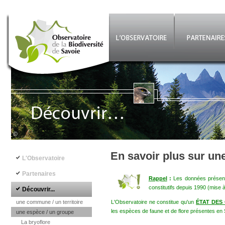
Aller au contenu principal
©
Navigation principale
En savoir plus sur un
L'Observatoire
Partenaires
Rappel
:
Les données présenté
constitutifs depuis 1990 (mise 
Découvrir...
une commune / un territoire
L'Observatoire ne constitue qu'un
ÉTAT DES
les espèces de faune et de flore présentes en 
une espèce / un groupe
La bryoflore