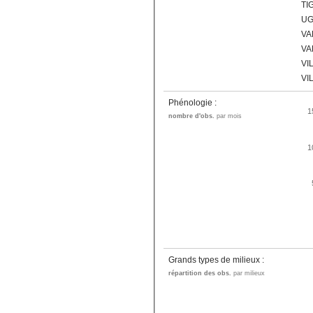
TI
UG
VA
VA
VI
VI
Phénologie :
1
nombre d'obs.
par mois
1
Grands types de milieux :
répartition des obs.
par milieux