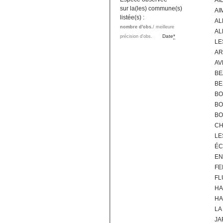
AI
sur la(les) commune(s)
AI
listée(s) :
AL
nombre d'obs.
/ meilleure
AL
Date
*
précision d'obs.
LE
AR
AV
BE
BE
BO
BO
BO
CH
LE
ÉC
EN
FE
FL
HA
HA
LA
JA