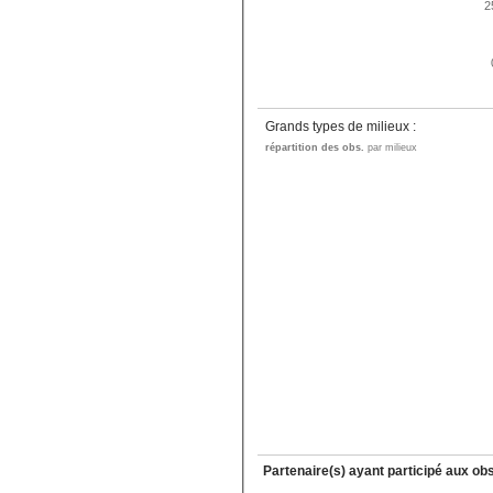
2
Grands types de milieux :
répartition des obs.
par milieux
Partenaire(s) ayant participé aux ob