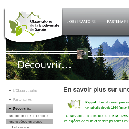
Aller au contenu principal
©
Navigation principale
En savoir plus sur un
L'Observatoire
Partenaires
Rappel
:
Les données présenté
constitutifs depuis 1990 (mise 
Découvrir...
une commune / un territoire
L'Observatoire ne constitue qu'un
ÉTAT DES
les espèces de faune et de flore présentes en 
une espèce / un groupe
La bryoflore