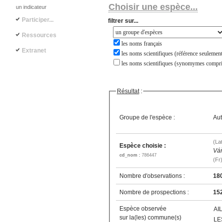
Choisir une espèce...
un indicateur
Participer...
filtrer sur...
Ressources
les noms français
Extranet
les noms scientifiques (référence seulement
les noms scientifiques (synomymes compri
Résultat
:
Groupe de l'espèce :
Aut
(La
Espèce choisie :
Vá
cd_nom :
786447
(Fr
Nombre d'observations :
18
Nombre de prospections :
15
Espèce observée
AI
sur la(les) commune(s)
LE