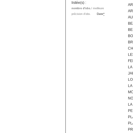
listée(s) :
AR
nombre d'obs.
/ meilleure
AR
Date
*
précision d'obs.
AU
BE
BE
BO
BR
CH
LE
FE
LA
JA
LO
LA
MO
NO
LA
PE
PL
PL
PR