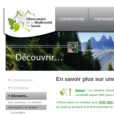
Aller au contenu principal
©
Navigation principale
En savoir plus sur un
L'Observatoire
Partenaires
Rappel
:
Les données présenté
constitutifs depuis 1990 (mise 
Découvrir...
une commune / un territoire
L'Observatoire ne constitue qu'un
ÉTAT DES
les espèces de faune et de flore présentes en 
une espèce / un groupe
La bryoflore