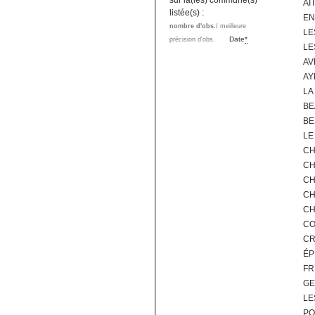
sur la(les) commune(s)
AI
listée(s) :
EN
nombre d'obs.
/ meilleure
LE
Date
*
précision d'obs.
LE
AV
AY
LA
BE
BE
LE
CH
CH
CH
CH
CH
CO
CR
ÉP
FR
GE
LE
PO