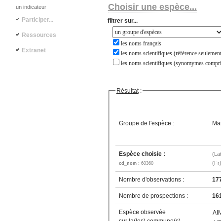
Choisir une espèce...
un indicateur
Participer...
filtrer sur...
Ressources
les noms français
Extranet
les noms scientifiques (référence seulement
les noms scientifiques (synomymes compri
Résultat
:
Groupe de l'espèce :
Ma
Espèce choisie :
(La
(Fr
cd_nom :
60360
Nombre d'observations :
17
Nombre de prospections :
16
Espèce observée
AI