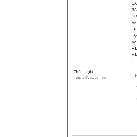
SA
SA
SO
VA
TI
T
VA
VI
VI
DO
Phénologie :
1
nombre d'obs.
par mois