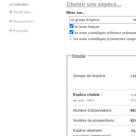
Choisir une espèce...
un indicateur
Participer...
filtrer sur...
Ressources
les noms français
Extranet
les noms scientifiques (référence seulement
les noms scientifiques (synomymes compri
Résultat
:
Groupe de l'espèce :
Lép
Espèce choisie :
(La
(Fr
cd_nom :
53918
Nombre d'observations :
66
Nombre de prospections :
62
Espèce observée
AI