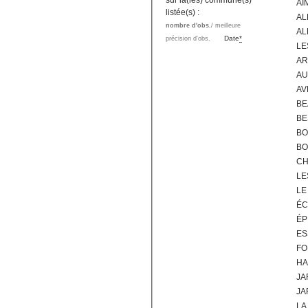
sur la(les) commune(s)
AI
listée(s) :
AL
nombre d'obs.
/ meilleure
AL
Date
*
précision d'obs.
LE
AR
AU
AV
BE
BE
BO
BO
CH
LE
LE
ÉC
ÉP
ES
FO
HA
JA
JA
LA