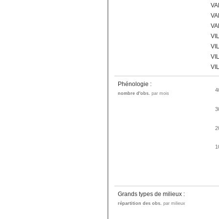
VA
VA
VA
VI
VI
VI
VI
Phénologie :
4
nombre d'obs.
par mois
3
2
1
Grands types de milieux :
répartition des obs.
par milieux