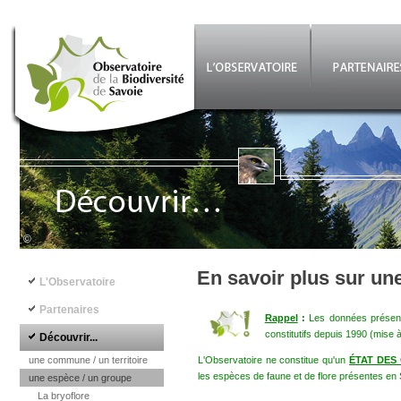
Aller au contenu principal
©
Navigation principale
En savoir plus sur un
L'Observatoire
Partenaires
Rappel
:
Les données présenté
constitutifs depuis 1990 (mise 
Découvrir...
une commune / un territoire
L'Observatoire ne constitue qu'un
ÉTAT DES
les espèces de faune et de flore présentes en 
une espèce / un groupe
La bryoflore