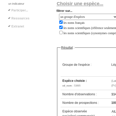
Choisir une espèce...
un indicateur
Participer...
filtrer sur...
Ressources
les noms français
Extranet
les noms scientifiques (référence seulement
les noms scientifiques (synomymes compri
Résultat
:
Groupe de l'espèce :
Lép
Espèce choisie :
(La
(Fr
cd_nom :
53895
Nombre d'observations :
11
Nombre de prospections :
10
Espèce observée
AI