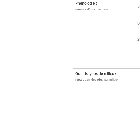
Phénologie :
7
nombre d'obs.
par mois
5
2
Grands types de milieux :
répartition des obs.
par milieux