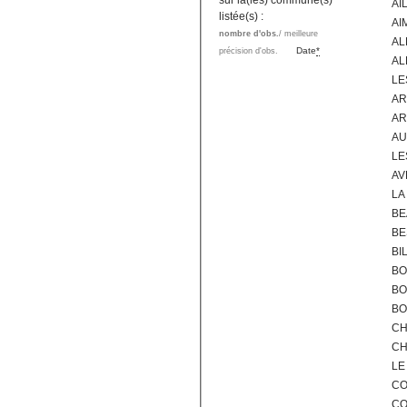
sur la(les) commune(s)
AI
listée(s) :
AI
nombre d'obs.
/ meilleure
AL
Date
*
précision d'obs.
AL
LE
AR
AR
AU
LE
AV
LA
BE
BE
BI
BO
BO
BO
CH
CH
LE
CO
CO