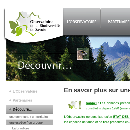
Aller au contenu principal
©
Navigation principale
En savoir plus sur un
L'Observatoire
Partenaires
Rappel
:
Les données présenté
constitutifs depuis 1990 (mise 
Découvrir...
une commune / un territoire
L'Observatoire ne constitue qu'un
ÉTAT DES
les espèces de faune et de flore présentes en 
une espèce / un groupe
La bryoflore