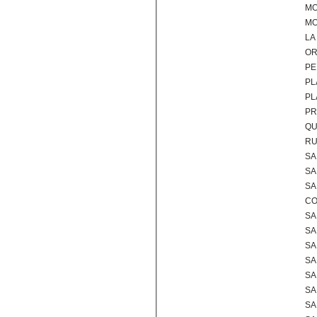
MO
MO
LA
OR
PE
PL
PL
PR
QU
RU
SA
SA
SA
CO
SA
SA
SA
SA
SA
SA
SA