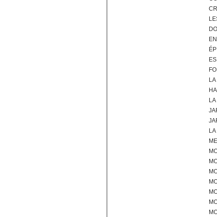
CR
LE
DO
EN
ÉP
ES
FO
LA
HA
LA
JA
JA
LA
M
M
MO
MO
M
MO
MO
MO