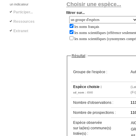
Choisir une espèce...
un indicateur
Participer...
filtrer sur...
Ressources
les noms français
Extranet
les noms scientifiques (référence seulement
les noms scientifiques (synomymes compri
Résultat
:
Groupe de l'espèce :
Aut
Espèce choisie :
(La
(Fr
cd_nom :
4946
Nombre d'observations :
11
Nombre de prospections :
11
Espèce observée
AI
sur la(les) commune(s)
GR
listée(s) :
AI