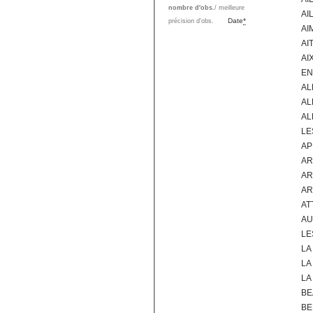
nombre d'obs.
/ meilleure
AI
Date
*
précision d'obs.
AI
AI
AI
EN
AL
AL
AL
LE
AP
AR
AR
AR
AT
AU
LE
LA
LA
LA
BE
BE