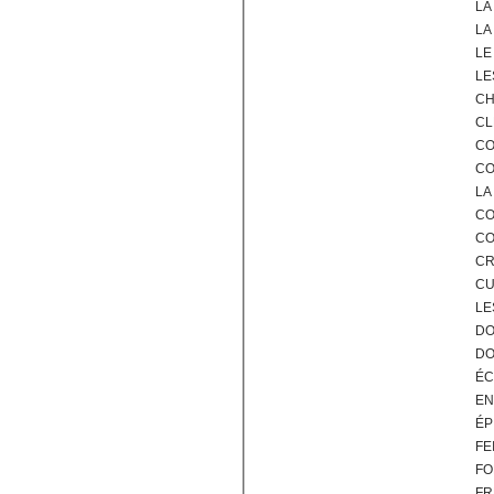
LA
LA
LE
LE
CH
CL
CO
CO
LA
CO
CO
CR
CU
LE
DO
DO
ÉC
EN
ÉP
FE
FO
FR