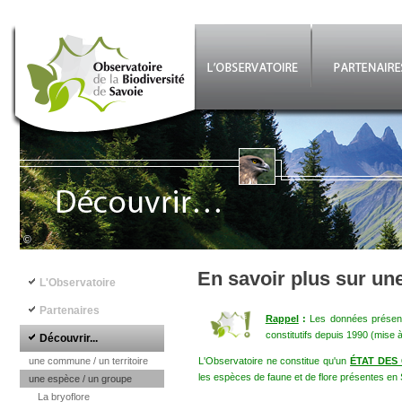
Aller au contenu principal
©
Navigation principale
En savoir plus sur un
L'Observatoire
Partenaires
Rappel
:
Les données présenté
constitutifs depuis 1990 (mise 
Découvrir...
une commune / un territoire
L'Observatoire ne constitue qu'un
ÉTAT DES
les espèces de faune et de flore présentes en 
une espèce / un groupe
La bryoflore