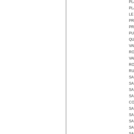
PL
PL
LE
PR
PR
PU
QU
VA
RO
VA
RO
RU
SA
SA
SA
SA
CO
SA
SA
SA
SA
SA