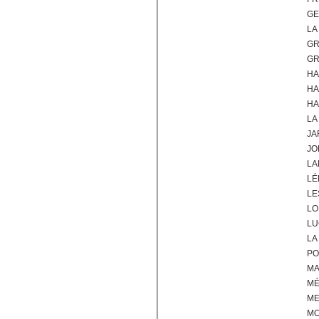
GE
LA
GR
GR
HA
HA
HA
LA
JA
JO
LA
LÉ
LE
LO
LU
LA
PO
MA
M
ME
M