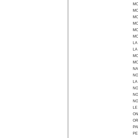
MO
MO
MO
M
MO
MO
LA
LA
MO
M
NA
NO
LA
NO
NO
NO
LE
ON
OR
PA
PE