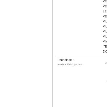
VE
VE
LE
VE
VI
VI
VI
VI
VI
YE
DO
Phénologie :
1
nombre d'obs.
par mois