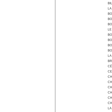
BI
LA
BO
BO
BO
LE
BO
BO
BO
BO
LA
BR
CÉ
CE
CH
CH
CH
CH
CH
CH
LA