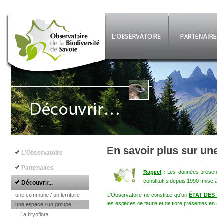
Aller au contenu principal
©
Navigation principale
En savoir plus sur un
L'Observatoire
Partenaires
Rappel
:
Les données présenté
constitutifs depuis 1990 (mise 
Découvrir...
une commune / un territoire
L'Observatoire ne constitue qu'un
ÉTAT DES
les espèces de faune et de flore présentes en 
une espèce / un groupe
La bryoflore