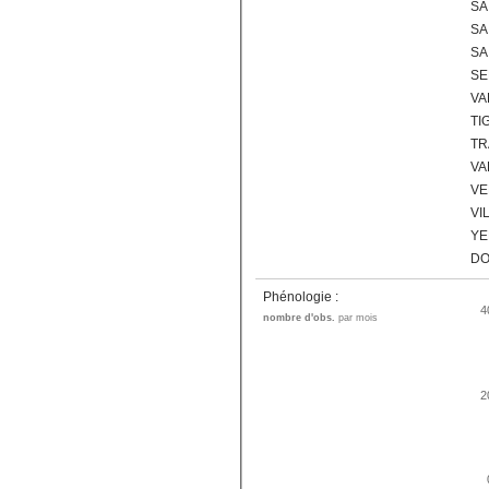
SA
SA
SA
SE
VA
TI
TR
VA
VE
VI
YE
DO
Phénologie :
4
nombre d'obs.
par mois
2