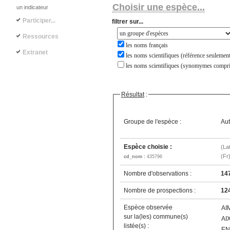
Choisir une espèce...
un indicateur
Participer...
filtrer sur...
Ressources
les noms français
Extranet
les noms scientifiques (référence seulement
les noms scientifiques (synomymes compri
Résultat
:
Groupe de l'espèce :
Aut
Espèce choisie :
(La
(Fr
cd_nom :
435796
Nombre d'observations :
14
Nombre de prospections :
12
Espèce observée
AI
sur la(les) commune(s)
AI
listée(s) :
EN