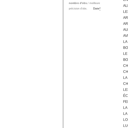
nombre d'obs.
/ meilleure
AL
Date
*
précision d'obs.
LE
AR
AR
AU
AV
LA
BO
LE
BO
CH
CH
LA
CH
LE
ÉC
FE
LA
LA
LO
LU