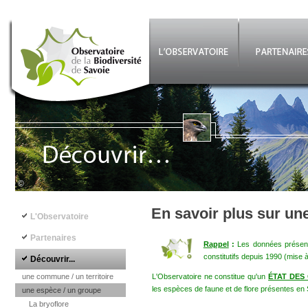
Aller au contenu principal
©
Navigation principale
En savoir plus sur un
L'Observatoire
Partenaires
Rappel
:
Les données présenté
constitutifs depuis 1990 (mise 
Découvrir...
une commune / un territoire
L'Observatoire ne constitue qu'un
ÉTAT DES
les espèces de faune et de flore présentes en 
une espèce / un groupe
La bryoflore