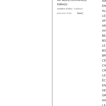
sur la(les) commune(s)
AI
listée(s) :
EN
nombre d'obs.
/ meilleure
AL
Date
*
précision d'obs.
LE
AP
AR
AY
BE
BO
LE
BO
BR
CÉ
CH
CR
LE
ÉC
EN
GE
GR
HA
LA