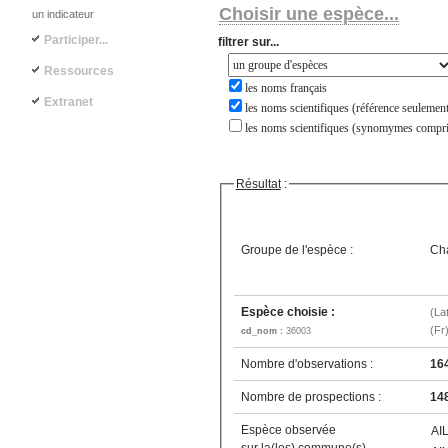
Choisir une espèce...
un indicateur
Participer...
filtrer sur...
Ressources
les noms français
Extranet
les noms scientifiques (référence seulement
les noms scientifiques (synomymes compri
Résultat
:
Groupe de l'espèce :
Ch
Espèce choisie :
(La
(Fr
cd_nom :
36003
Nombre d'observations :
16
Nombre de prospections :
14
Espèce observée
AI