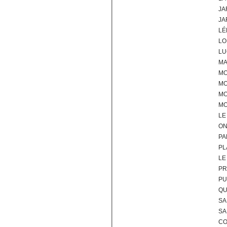
JA
JA
LÉ
LO
LU
MA
MO
MO
MO
M
LE
ON
PA
PL
LE
PR
PU
QU
SA
SA
CO