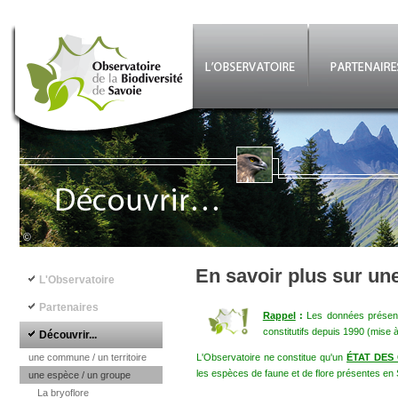
Aller au contenu principal
©
Navigation principale
En savoir plus sur un
L'Observatoire
Partenaires
Rappel
:
Les données présenté
constitutifs depuis 1990 (mise 
Découvrir...
une commune / un territoire
L'Observatoire ne constitue qu'un
ÉTAT DES
les espèces de faune et de flore présentes en 
une espèce / un groupe
La bryoflore