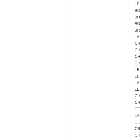
LE
BO
BO
BO
BR
LA
CH
CH
CH
CH
LE
LE
LA
LE
CH
CH
CO
LA
CO
CR
CR