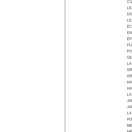
CU
LE
DO
LE
ÉC
EN
ÉP
FL
FO
GE
LA
GR
GR
HA
HA
LA
JA
JA
LA
PO
M
M