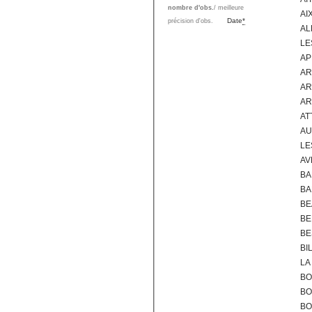
nombre d'obs.
/ meilleure
AI
Date
*
précision d'obs.
AL
LE
AP
AR
AR
AR
AT
AU
LE
AV
BA
BA
BE
BE
BE
BI
LA
BO
BO
BO