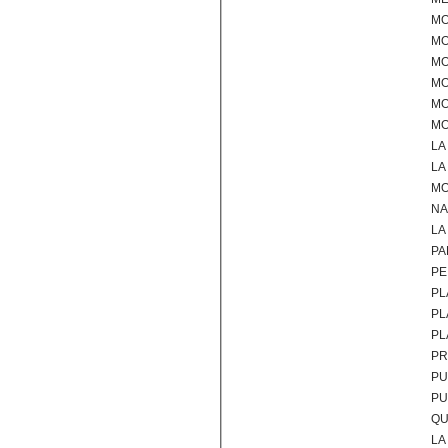
M
MO
MO
MO
MO
MO
LA
LA
M
NA
LA
PA
PE
PL
PL
PL
PR
PU
PU
QU
LA