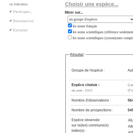
Choisir une espèce...
un indicateur
Participer...
filtrer sur...
Ressources
les noms français
Extranet
les noms scientifiques (référence seulement
les noms scientifiques (synomymes compri
Résultat
:
Groupe de l'espèce :
Aut
Espèce choisie :
(La
(Fr
cd_nom :
51610
Nombre d'observations :
56
Nombre de prospections :
54
Espèce observée
AI
sur la(les) commune(s)
AI
listée(s) :
AI