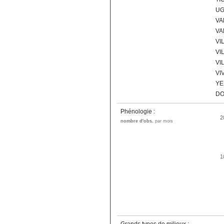
UG
VA
VA
VI
VI
VI
VI
YE
DO
Phénologie :
2
nombre d'obs.
par mois
1