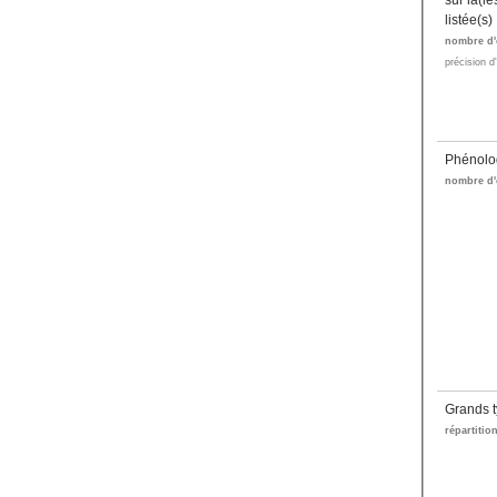
sur la(l
listée(s)
nombre d'
précision d
Phénolo
nombre d'
Grands t
répartitio