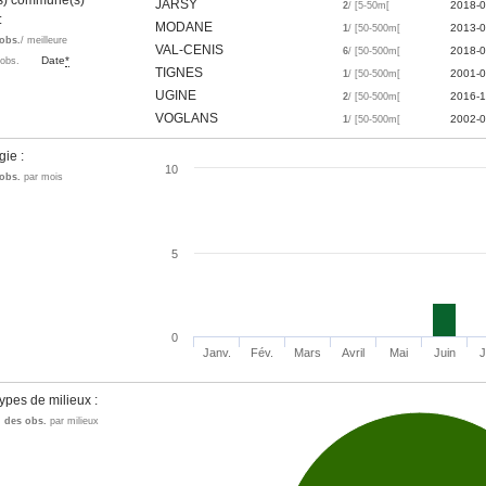
es) commune(s)
JARSY
2018-0
2
/ [5-50m[
 :
MODANE
2013-0
1
/ [50-500m[
obs.
/ meilleure
VAL-CENIS
2018-0
6
/ [50-500m[
Date
*
'obs.
TIGNES
2001-0
1
/ [50-500m[
UGINE
2016-1
2
/ [50-500m[
VOGLANS
2002-0
1
/ [50-500m[
gie :
10
obs.
par mois
5
0
Janv.
Fév.
Mars
Avril
Mai
Juin
J
ypes de milieux :
n des obs.
par milieux