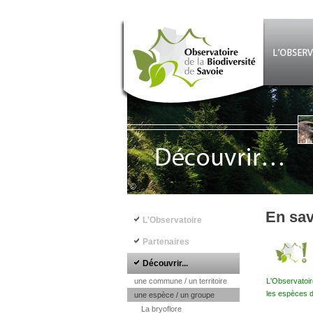
Aller au contenu principal
©
Navigation principale
En sav
L'Observatoire
Partenaires
Découvrir...
une commune / un territoire
L'Observatoir
les espèces d
une espèce / un groupe
La bryoflore