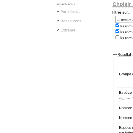
Choisir 
un indicateur
Participer...
filtrer sur...
Ressources
les noms 
Extranet
les noms 
les noms
Résultat
:
Groupe d
Espèce c
cd_nom :
Nombre d
Nombre d
Espèce 