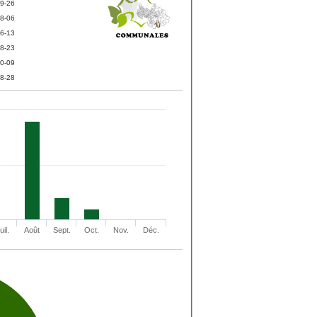
9-26
8-06
6-13
8-23
0-09
8-28
uil.
Août
Sept.
Oct.
Nov.
Déc.