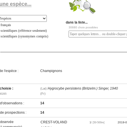
une espèce...
dans la liste...
français
30680 choix possibles
scientifiques (référence seulement)
 scientifiques (synomymes compris)
e l'espèce :
Champignons
hoisie :
Hygrocybe persistens (Britzelm.) Singer, 1940
(Lat)
(Fr)
30265
'observations :
14
e prospections :
14
observée
CREST-VOLAND
2019-0
1
/ [50-500m[