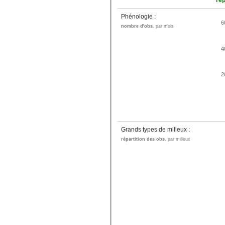
rép
Phénologie :
6
nombre d'obs.
par mois
4
2
Grands types de milieux :
répartition des obs.
par milieux