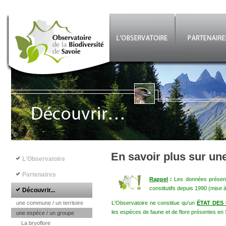
Aller au contenu principal
©
Navigation principale
En savoir plus sur un
L'Observatoire
Partenaires
Rappel
:
Les données présenté
constitutifs depuis 1990 (mise 
Découvrir...
une commune / un territoire
L'Observatoire ne constitue qu'un
ÉTAT DES
les espèces de faune et de flore présentes en 
une espèce / un groupe
La bryoflore