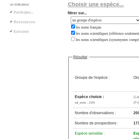
Choisir une espèce...
un indicateur
Participer...
filtrer sur...
Ressources
les noms français
Extranet
les noms scientifiques (référence seulement
les noms scientifiques (synomymes compri
Résultat
:
Groupe de l'espèce :
Oi
Espèce choisie :
(La
(Fr
cd_nom :
2489
Nombre d'observations :
20
Nombre de prospections :
17
Espèce sensible :
Es