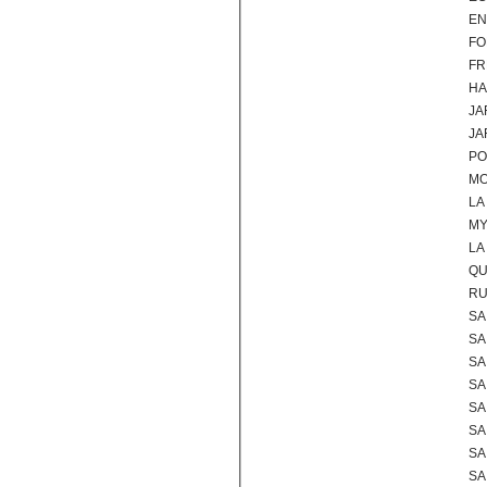
EN
FO
FR
HA
JA
JA
PO
MO
LA
MY
LA
QU
RU
SA
SA
SA
SA
SA
SA
SA
SA