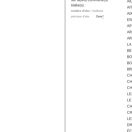
sur la(les) commune(s)
AI
listée(s) :
AI
nombre d'obs.
/ meilleure
AI
Date
*
précision d'obs.
EN
AP
AR
AR
LA
BE
BO
BO
BR
CH
CH
CH
LE
LE
CH
CR
LE
DR
ÉC