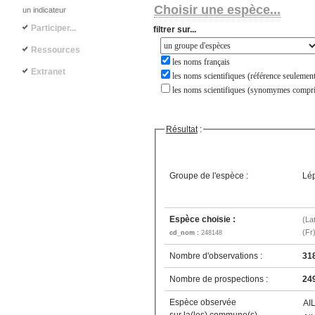
Choisir une espèce...
un indicateur
Participer...
filtrer sur...
Ressources
les noms français
Extranet
les noms scientifiques (référence seulement
les noms scientifiques (synomymes compri
Résultat
:
Groupe de l'espèce :
Lép
Espèce choisie :
(La
(Fr
cd_nom :
248148
Nombre d'observations :
31
Nombre de prospections :
24
Espèce observée
AI