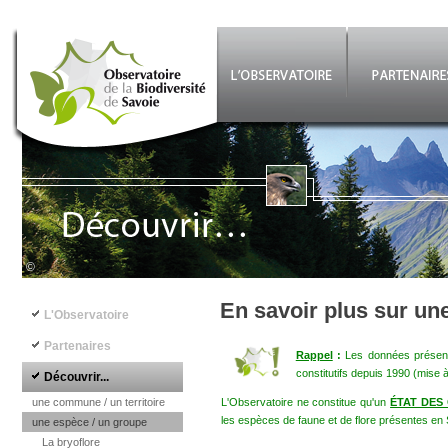
Aller au contenu principal
©
Navigation principale
En savoir plus sur un
L'Observatoire
Partenaires
Rappel
:
Les données présenté
constitutifs depuis 1990 (mise 
Découvrir...
une commune / un territoire
L'Observatoire ne constitue qu'un
ÉTAT DES
les espèces de faune et de flore présentes en 
une espèce / un groupe
La bryoflore