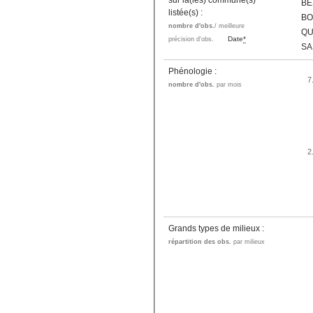
sur la(les) commune(s)
BE
listée(s) :
BO
nombre d'obs.
/ meilleure
QU
Date
*
précision d'obs.
SA
Phénologie :
7
nombre d'obs.
par mois
2
Grands types de milieux :
répartition des obs.
par milieux