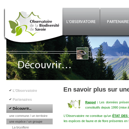
Aller au contenu principal
©
Navigation principale
En savoir plus sur un
L'Observatoire
Partenaires
Rappel
:
Les données présenté
constitutifs depuis 1990 (mise 
Découvrir...
une commune / un territoire
L'Observatoire ne constitue qu'un
ÉTAT DES
les espèces de faune et de flore présentes en 
une espèce / un groupe
La bryoflore