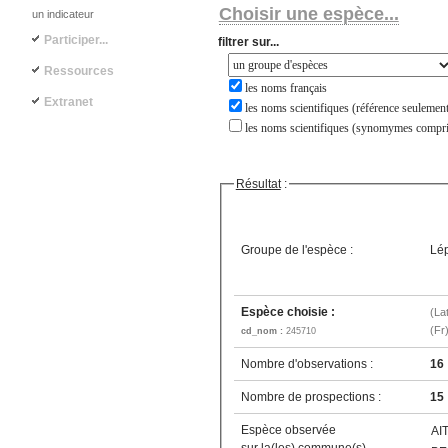
Choisir une espèce...
un indicateur
Participer...
filtrer sur...
Ressources
les noms français
Extranet
les noms scientifiques (référence seulement
les noms scientifiques (synomymes compri
Résultat
:
Groupe de l'espèce :
Lép
Espèce choisie :
(La
(Fr
cd_nom :
245710
Nombre d'observations :
16
Nombre de prospections :
15
Espèce observée
AI