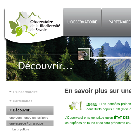
Aller au contenu principal
©
Navigation principale
En savoir plus sur un
L'Observatoire
Partenaires
Rappel
:
Les données présenté
constitutifs depuis 1990 (mise 
Découvrir...
une commune / un territoire
L'Observatoire ne constitue qu'un
ÉTAT DES
les espèces de faune et de flore présentes en 
une espèce / un groupe
La bryoflore