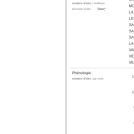
nombre d'obs.
/ meilleure
M
Date
*
précision d'obs.
LA
LE
SA
SA
SA
LA
VA
VE
VE
Phénologie :
1
nombre d'obs.
par mois
1