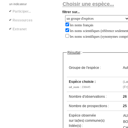
Choisir une espèce...
un indicateur
Participer...
filtrer sur...
Ressources
les noms français
Extranet
les noms scientifiques (référence seulement
les noms scientifiques (synomymes compri
Résultat
:
Groupe de l'espèce :
Aut
Espèce choisie :
(La
(Fr
cd_nom :
238445
Nombre d'observations :
26
Nombre de prospections :
25
Espèce observée
AU
sur la(les) commune(s)
BO
listée(s) :
CH