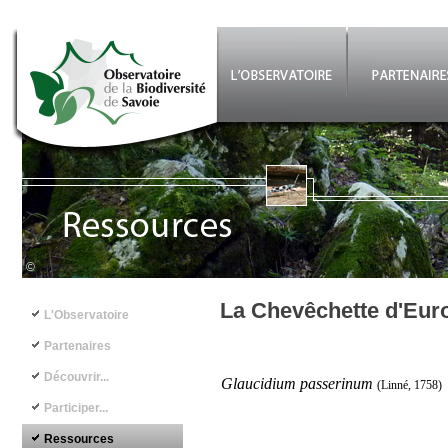
Aller au contenu principal
©
Navigation principale
La Chevêchette d'Eur
L'Observatoire
Partenaires
Découvrir...
Glaucidium passerinum
(Linné, 1758)
Participer...
Ressources