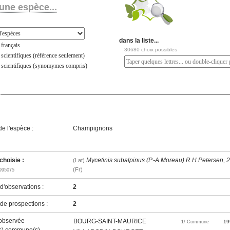
une espèce...
dans la liste...
français
30680 choix possibles
scientifiques (référence seulement)
 scientifiques (synomymes compris)
e l'espèce :
Champignons
hoisie :
Mycetinis subalpinus (P.-A.Moreau) R.H.Petersen, 
(Lat)
(Fr)
995075
'observations :
2
e prospections :
2
observée
BOURG-SAINT-MAURICE
19
1
/ Commune