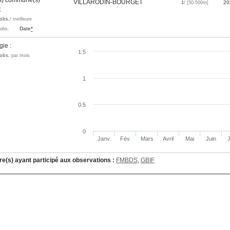
es) commune(s)
VILLARODIN-BOURGET
20
1
/ [50-500m[
 :
obs.
/ meilleure
Date
*
'obs.
gie :
1.5
obs.
par mois
1
0.5
0
Janv.
Fév.
Mars
Avril
Mai
Juin
J
re(s) ayant participé aux observations :
FMBDS
,
GBIF