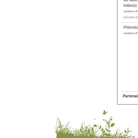
sur la(l
listée(s)
nombre d'
précision d
Phénolo
nombre d'
Partenai