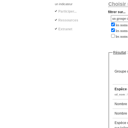
Choisir 
un indicateur
Participer...
filtrer sur...
Ressources
les noms 
Extranet
les noms 
les noms
Résultat
:
Groupe d
Espèce c
cd_nom :
Nombre d
Nombre d
Espèce 