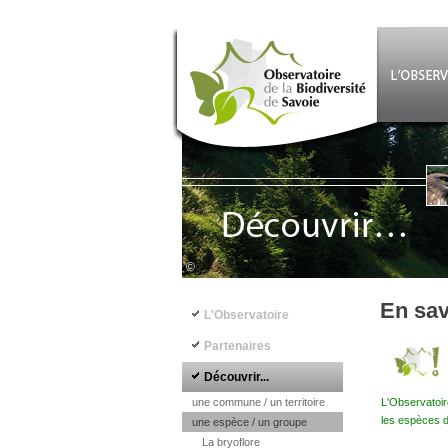
Aller au contenu principal
©
Navigation principale
En sav
L'Observatoire
Partenaires
Découvrir...
une commune / un territoire
L'Observatoir
les espèces d
une espèce / un groupe
La bryoflore