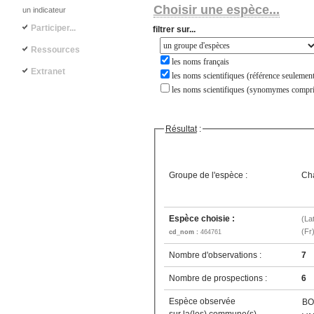
Choisir une espèce...
un indicateur
Participer...
filtrer sur...
Ressources
les noms français
Extranet
les noms scientifiques (référence seulement
les noms scientifiques (synomymes compri
Résultat
:
Groupe de l'espèce :
Ch
Espèce choisie :
(La
(Fr
cd_nom :
464761
Nombre d'observations :
7
Nombre de prospections :
6
Espèce observée
BO