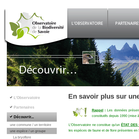
Aller au contenu principal
©
Navigation principale
En savoir plus sur un
L'Observatoire
Partenaires
Rappel
:
Les données présenté
constitutifs depuis 1990 (mise 
Découvrir...
une commune / un territoire
L'Observatoire ne constitue qu'un
ÉTAT DES
les espèces de faune et de flore présentes en 
une espèce / un groupe
La bryoflore