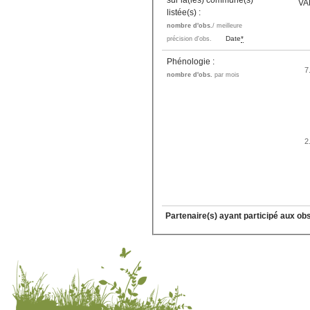
sur la(les) commune(s)
VA
listée(s) :
nombre d'obs.
/ meilleure
Date
*
précision d'obs.
Phénologie :
7
nombre d'obs.
par mois
2
Partenaire(s) ayant participé aux ob