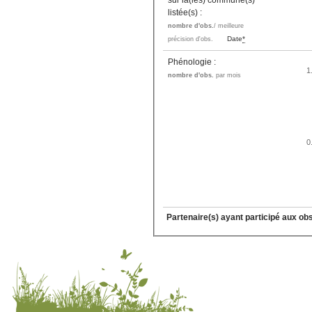
sur la(les) commune(s)
listée(s) :
nombre d'obs.
/ meilleure
Date
*
précision d'obs.
Phénologie :
1
nombre d'obs.
par mois
0
Partenaire(s) ayant participé aux ob