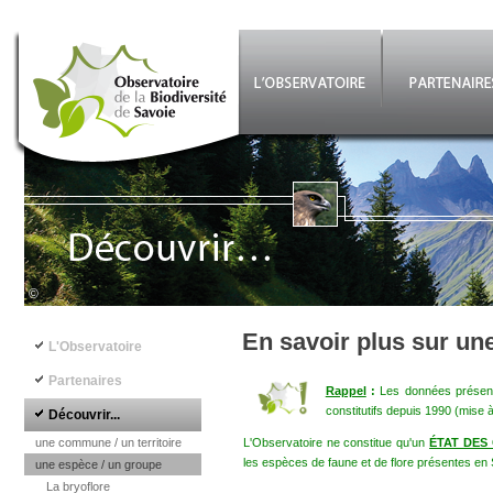
Aller au contenu principal
©
Navigation principale
En savoir plus sur un
L'Observatoire
Partenaires
Rappel
:
Les données présenté
constitutifs depuis 1990 (mise 
Découvrir...
une commune / un territoire
L'Observatoire ne constitue qu'un
ÉTAT DES
les espèces de faune et de flore présentes en 
une espèce / un groupe
La bryoflore