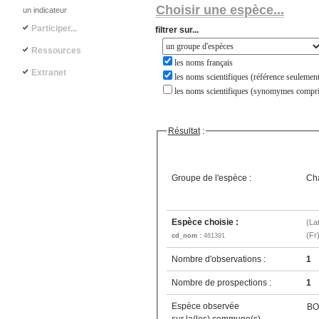
Choisir une espèce...
un indicateur
Participer...
filtrer sur...
Ressources
les noms français
Extranet
les noms scientifiques (référence seulement
les noms scientifiques (synomymes compri
Résultat
:
Groupe de l'espèce :
Ch
Espèce choisie :
(La
(Fr
cd_nom :
461391
Nombre d'observations :
1
Nombre de prospections :
1
Espèce observée
BO