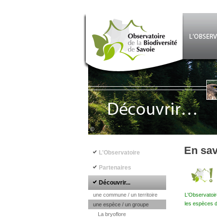
Aller au contenu principal
©
Navigation principale
En sav
L'Observatoire
Partenaires
Découvrir...
une commune / un territoire
L'Observatoir
les espèces d
une espèce / un groupe
La bryoflore