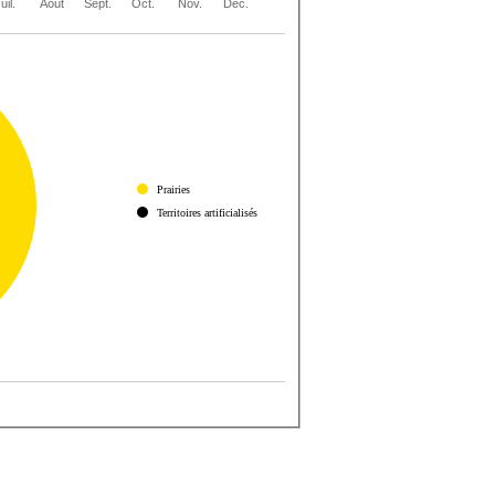
uil.
Août
Sept.
Oct.
Nov.
Déc.
Prairies
Territoires artificialisés