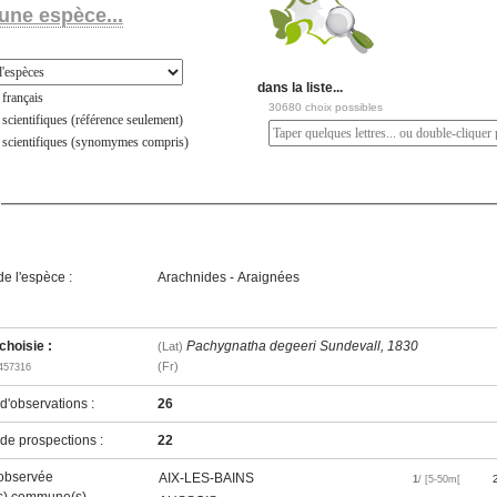
une espèce...
dans la liste...
français
30680 choix possibles
scientifiques (référence seulement)
 scientifiques (synomymes compris)
e l'espèce :
Arachnides - Araignées
hoisie :
Pachygnatha degeeri Sundevall, 1830
(Lat)
(Fr)
457316
'observations :
26
e prospections :
22
observée
AIX-LES-BAINS
1
/ [5-50m[