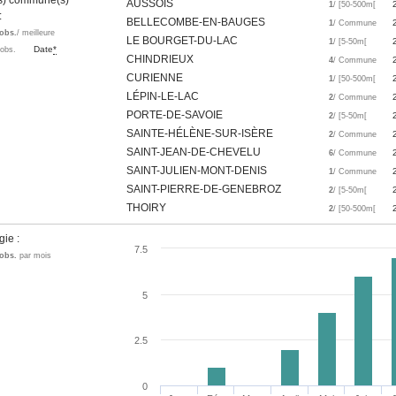
es) commune(s)
AUSSOIS
1
/ [50-500m[
 :
BELLECOMBE-EN-BAUGES
1
/ Commune
obs.
/ meilleure
LE BOURGET-DU-LAC
1
/ [5-50m[
Date
*
'obs.
CHINDRIEUX
4
/ Commune
CURIENNE
1
/ [50-500m[
LÉPIN-LE-LAC
2
/ Commune
PORTE-DE-SAVOIE
2
/ [5-50m[
SAINTE-HÉLÈNE-SUR-ISÈRE
2
/ Commune
SAINT-JEAN-DE-CHEVELU
6
/ Commune
SAINT-JULIEN-MONT-DENIS
1
/ Commune
SAINT-PIERRE-DE-GENEBROZ
2
/ [5-50m[
THOIRY
2
/ [50-500m[
gie :
7.5
obs.
par mois
5
2.5
0