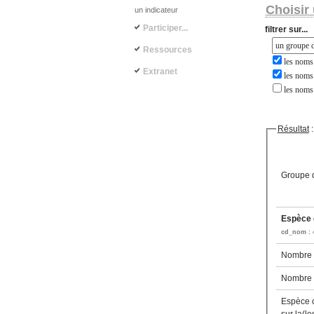
Choisir 
un indicateur
Participer...
filtrer sur...
Ressources
les noms 
Extranet
les noms 
les noms
Résultat
:
Groupe d
Espèce c
cd_nom :
Nombre d
Nombre d
Espèce 