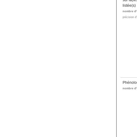
sur la(l
listée(s)
nombre d'
précision d
Phénolo
nombre d'