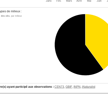
Janv.
Fév.
Mars
Avril
Mai
Juin
J
ypes de milieux :
n des obs.
par milieux
re(s) ayant participé aux observations :
CEN73
,
GBIF
,
INPN
,
iNaturalist