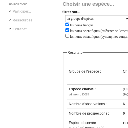
Choisir une espèce...
un indicateur
Participer...
filtrer sur...
Ressources
les noms français
Extranet
les noms scientifiques (référence seulement
les noms scientifiques (synomymes compri
Résultat
:
Groupe de l'espèce :
Ch
Espèce choisie :
(La
(Fr
cd_nom :
35095
Nombre d'observations :
6
Nombre de prospections :
6
Espèce observée
BO