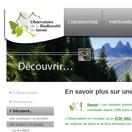
Aller au contenu principal
©
Navigation principale
En savoir plus sur un
L'Observatoire
Partenaires
Rappel
:
Les données présenté
constitutifs depuis 1990 (mise 
Découvrir...
une commune / un territoire
L'Observatoire ne constitue qu'un
ÉTAT DES
les espèces de faune et de flore présentes en 
une espèce / un groupe
La bryoflore