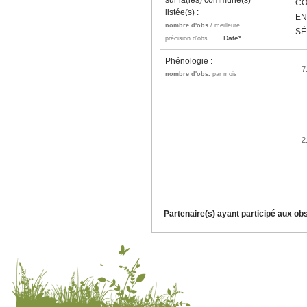
sur la(les) commune(s)
CO
listée(s) :
EN
nombre d'obs.
/ meilleure
SÉ
Date
*
précision d'obs.
Phénologie :
7
nombre d'obs.
par mois
2
Partenaire(s) ayant participé aux ob