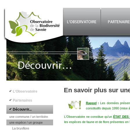
Aller au contenu principal
©
Navigation principale
En savoir plus sur un
L'Observatoire
Partenaires
Rappel
:
Les données présenté
constitutifs depuis 1990 (mise 
Découvrir...
une commune / un territoire
L'Observatoire ne constitue qu'un
ÉTAT DES
les espèces de faune et de flore présentes en 
une espèce / un groupe
La bryoflore