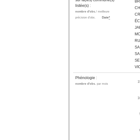
sur la(les) commune(s)
BR
listée(s) :
CH
nombre d'obs.
/ meilleure
CR
Date
*
précision d'obs.
ÉC
JA
MO
RU
SA
SA
SE
VI
Phénologie :
1
nombre d'obs.
par mois
1