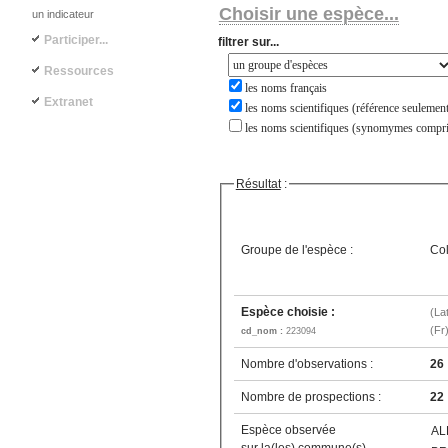
Choisir une espèce...
un indicateur
Participer...
filtrer sur...
Ressources
les noms français
Extranet
les noms scientifiques (référence seulement
les noms scientifiques (synomymes compri
Résultat
:
Groupe de l'espèce :
Co
Espèce choisie :
(La
(Fr
cd_nom :
223094
Nombre d'observations :
26
Nombre de prospections :
22
Espèce observée
AL