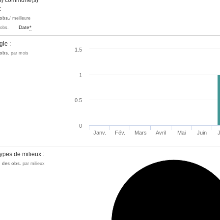
es) commune(s)
 :
obs.
/ meilleure
Date
*
'obs.
gie :
1.5
obs.
par mois
1
0.5
0
Janv.
Fév.
Mars
Avril
Mai
Juin
J
ypes de milieux :
n des obs.
par milieux