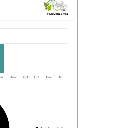
uil.
Août
Sept.
Oct.
Nov.
Déc.