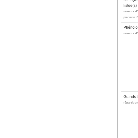
sur la(l
listée(s)
nombre d'
précision d
Phénolo
nombre d'
Grands t
répartitio