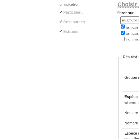
Choisir 
un indicateur
Participer...
filtrer sur...
Ressources
les noms 
Extranet
les noms 
les noms
Résultat
:
Groupe d
Espèce c
cd_nom :
Nombre d
Nombre d
Espèce 