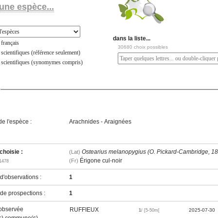
une espèce...
dans la liste...
français
30680 choix possibles
scientifiques (référence seulement)
 scientifiques (synomymes compris)
e l'espèce :
Arachnides - Araignées
hoisie :
Ostearius melanopygius (O. Pickard-Cambridge, 1
(Lat)
Érigone cul-noir
(Fr)
1478
'observations :
1
e prospections :
1
observée
RUFFIEUX
2025-07-30
1
/ [5-50m[