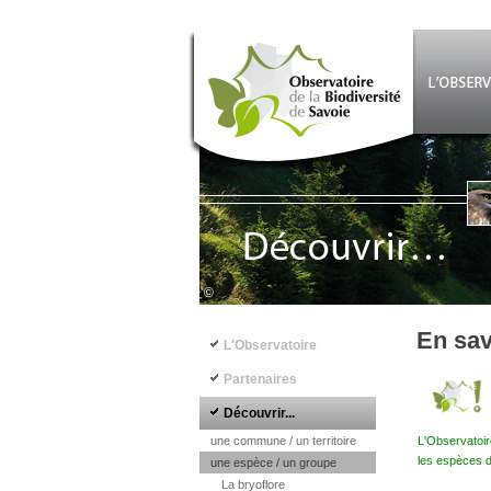
Aller au contenu principal
©
Navigation principale
En sav
L'Observatoire
Partenaires
Découvrir...
une commune / un territoire
L'Observatoir
les espèces d
une espèce / un groupe
La bryoflore